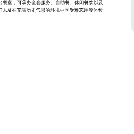
出餐室，可承办全套服务、自助餐、休闲餐饮以及
体预订以及在充满历史气息的环境中享受难忘用餐体验
栈内，可根据您的需求安排，一周七天为您打造充满
高挑的天花板、温馨的包间和开放式壁炉，将历史魅
会。餐厅设有全方位服务的酒吧、全新装修的厨房
型宴会。
充满历史气息的环境中享受难忘用餐体验的理想之