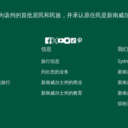
为该州的首批居民和民族，并承认原住民是新南威
Facebook
叽
YouTube
Instagram
抖
Pinterest
信息
我们
叽
音
喳
旅行信息
Sydn
喳
列出您的业务
新南
路旅行
新南威尔士州的商业
新南
新南威尔士州的教育
新南
缤纷