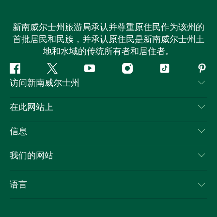
新南威尔士州旅游局承认并尊重原住民作为该州的
首批居民和民族，并承认原住民是新南威尔士州土
地和水域的传统所有者和居住者。
Facebook
叽
YouTube
Instagram
抖
Pint
访问新南威尔士州
叽
音
喳
联系我们
在此网站上
喳
免责声明
目的地
信息
隐私
推荐活动
旅行信息
Cookie 通知
我们的网站
新南威尔士州公路旅行
列出您的业务
使用条款
Sydney.com
活动
语言
新南威尔士州的商业
新南威尔士州旅游局企业网站
住宿
新南威尔士州的教育
新南威尔士州商务活动