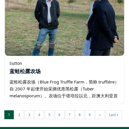
Sutton
蓝蛙松露农场
蓝蛙松露农场（Blue Frog Truffle Farm，简称 truffière）
自 2007 年起便开始采摘优质黑松露（Tuber
melanosporum）。农场位于堪培拉以北，距澳大利亚首
都领地（ACT）边界仅 5 公里，靠近联邦公路…
1
2
3
4
5
6
7
8
9
››
Last »