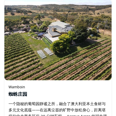
Wamboin
蜘蛛庄园
一个隐秘的葡萄园静谧之所，融合了澳大利亚本土食材与
多元文化底蕴——在远离尘嚣的旷野中放松身心，距离堪
培拉中央商务区仅 30 分钟车程。 Aranya Acres 的诞生源