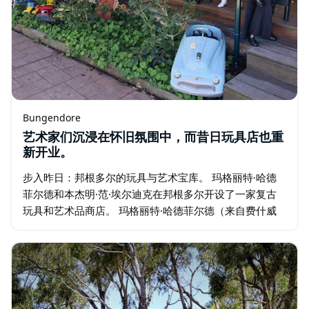
Bungendore
艺术家们沉浸在怀旧氛围中，而昔日玩具店也重
新开业。
步入昨日：邦根多尔的玩具与艺术宝库。 玛格丽特·哈德
菲尔德和本杰明·范·埃尔迪克在邦根多尔开设了一家复古
玩具和艺术品商店。 玛格丽特·哈德菲尔德（来自费什威
克“艺术家小屋”的获奖艺术家）与本杰明·范·埃尔迪克（艺
术家…