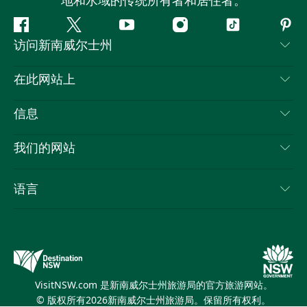
地和水域的传统所有者和居住者。
Facebook
叽
YouTube
Instagram
抖
Pint
访问新南威尔士州
叽
音
喳
联系我们
在此网站上
喳
免责声明
目的地
信息
隐私
推荐活动
旅行信息
Cookie 通知
我们的网站
新南威尔士州公路旅行
列出您的业务
使用条款
Sydney.com
活动
语言
新南威尔士州的商业
新南威尔士州旅游局企业网站
住宿
新南威尔士州的教育
新南威尔士州商务活动
优惠
新南威尔士州旅游局媒体中心
缤纷悉尼灯光音乐节
VisitNSW.com 是新南威尔士州旅游局的官方旅游网站。
© 版权所有
2026
新南威尔士州旅游局。保留所有权利。