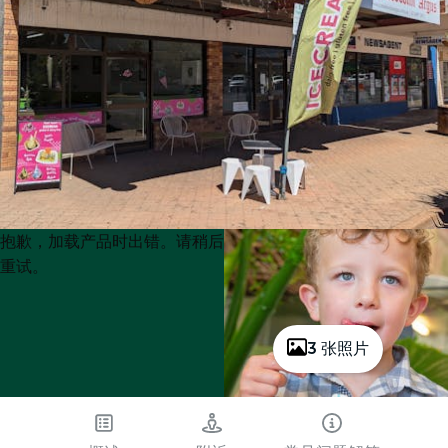
Product
Product
抱歉，加载产品时出错。请稍后
List
List
重试。
3 张照片