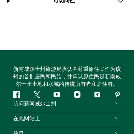
可访问性
新南威尔士州旅游局承认并尊重原住民作为该
州的首批居民和民族，并承认原住民是新南威
尔士州土地和水域的传统所有者和居住者。
Facebook
叽
YouTube
Instagram
抖
Pintere
访问新南威尔士州
叽
音
喳
联系我们
在此网站上
喳
免责声明
目的地
信息