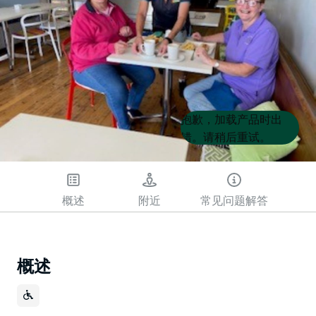
Product
Product
抱歉，加载产品时出
List
List
错。请稍后重试。
概述
附近
常见问题解答
概述