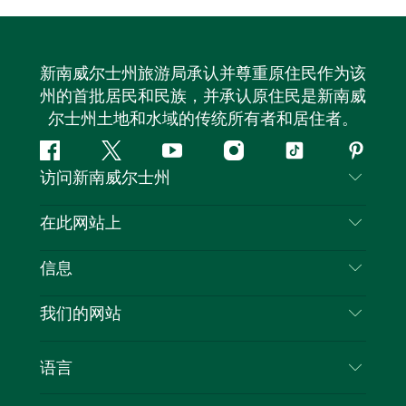
新南威尔士州旅游局承认并尊重原住民作为该
州的首批居民和民族，并承认原住民是新南威
尔士州土地和水域的传统所有者和居住者。
Facebook
叽
YouTube
Instagram
抖
Pintere
访问新南威尔士州
叽
音
喳
联系我们
在此网站上
喳
免责声明
目的地
信息
隐私
推荐活动
旅行信息
Cookie 通知
我们的网站
新南威尔士州公路旅行
列出您的业务
使用条款
Sydney.com
活动
语言
新南威尔士州的商业
新南威尔士州旅游局企业网站
住宿