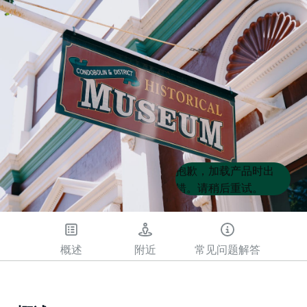
Product
Product
抱歉，加载产品时出
List
List
错。请稍后重试。
概述
附近
常见问题解答