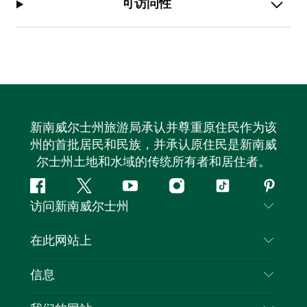
可访问性
新南威尔士州旅游局承认并尊重原住民作为该
州的首批居民和民族，并承认原住民是新南威
尔士州土地和水域的传统所有者和居住者。
Facebook
叽
YouTube
Instagram
抖
Pintere
访问新南威尔士州
叽
音
喳
联系我们
在此网站上
喳
免责声明
目的地
信息
隐私
推荐活动
旅行信息