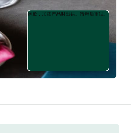
Product
Product
抱歉，加载产品时出错。请稍后重试。
List
List