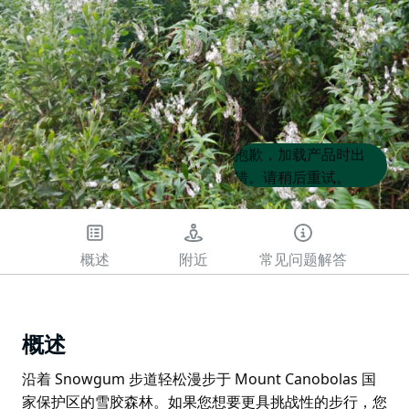
Product
Product
抱歉，加载产品时出
List
List
错。请稍后重试。
概述
附近
常见问题解答
概述
沿着 Snowgum 步道轻松漫步于 Mount Canobolas 国
家保护区的雪胶森林。如果您想要更具挑战性的步行，您