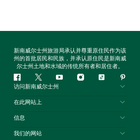
新南威尔士州旅游局承认并尊重原住民作为该
州的首批居民和民族，并承认原住民是新南威
尔士州土地和水域的传统所有者和居住者。
Facebook
叽
YouTube
Instagram
抖
Pintere
访问新南威尔士州
叽
音
喳
联系我们
在此网站上
喳
免责声明
目的地
信息
隐私
推荐活动
旅行信息
Cookie 通知
我们的网站
新南威尔士州公路旅行