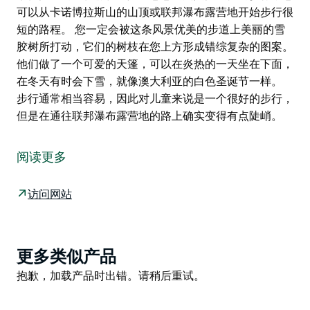
可以从卡诺博拉斯山的山顶或联邦瀑布露营地开始步行很
短的路程。 您一定会被这条风景优美的步道上美丽的雪
胶树所打动，它们的树枝在您上方形成错综复杂的图案。
他们做了一个可爱的天篷，可以在炎热的一天坐在下面，
在冬天有时会下雪，就像澳大利亚的白色圣诞节一样。
步行通常相当容易，因此对儿童来说是一个很好的步行，
但是在通往联邦瀑布露营地的路上确实变得有点陡峭。
沿着 Snowgum 步道轻松漫步于 Mount Canobolas 国
家保护区的雪胶森林。如果您想要更具挑战性的步行，您
阅读更多
可以从卡诺博拉斯山的山顶或联邦瀑布露营地开始步行很
短的路程。
访问网站
您一定会被这条风景优美的步道上美丽的雪胶树所打动，
它们的树枝在您上方形成错综复杂的图案。他们做了一个
可爱的天篷，可以在炎热的一天坐在下面，在冬天有时会
Product
更多类似产品
下雪，就像澳大利亚的白色圣诞节一样。
List
Product
抱歉，加载产品时出错。请稍后重试。
步行通常相当容易，因此对儿童来说是一个很好的步行，
List
但是在通往联邦瀑布露营地的路上确实变得有点陡峭。