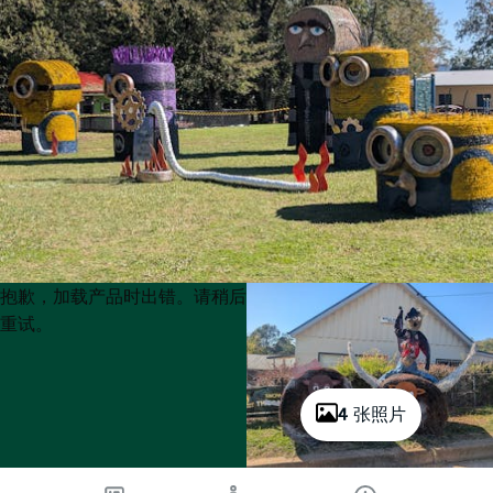
Product
Product
抱歉，加载产品时出错。请稍后
List
List
重试。
4 张照片