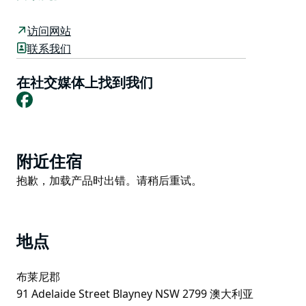
富有创意的当地居民、学校、企业和社区团体将创作三个
类别的雕塑作品：干草捆艺术、农场艺术和稻草人。
访问网站
联系我们
这是一个欣赏乡村风光、参观小村庄和欣赏创意展览的绝
佳机会。
在社交媒体上找到我们
我们诚邀当地居民发挥创意，创作雕塑作品。活动开始
Facebook
前，电子地图和参赛作品清单将在布莱尼郡议会网站和
“丛林雕塑”Facebook 页面上发布。
Product
附近住宿
List
Product
抱歉，加载产品时出错。请稍后重试。
List
地点
布莱尼郡
91 Adelaide Street Blayney NSW 2799 澳大利亚