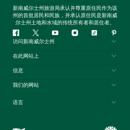
新南威尔士州旅游局承认并尊重原住民作为该
州的首批居民和民族，并承认原住民是新南威
尔士州土地和水域的传统所有者和居住者。
Facebook
叽
YouTube
Instagram
抖
Pintere
访问新南威尔士州
叽
音
喳
联系我们
在此网站上
喳
免责声明
目的地
信息
隐私
推荐活动
旅行信息
Cookie 通知
我们的网站
新南威尔士州公路旅行
列出您的业务
使用条款
Sydney.com
活动
语言
新南威尔士州的商业
新南威尔士州旅游局企业网站
住宿
新南威尔士州的教育
新南威尔士州商务活动
优惠
新南威尔士州旅游局媒体中心