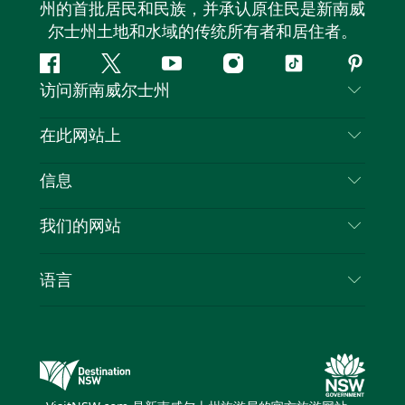
州的首批居民和民族，并承认原住民是新南威
尔士州土地和水域的传统所有者和居住者。
Facebook
叽
YouTube
Instagram
抖
Pintere
访问新南威尔士州
叽
音
喳
联系我们
在此网站上
喳
免责声明
目的地
信息
隐私
推荐活动
旅行信息
Cookie 通知
我们的网站
新南威尔士州公路旅行
列出您的业务
使用条款
Sydney.com
活动
语言
新南威尔士州的商业
新南威尔士州旅游局企业网站
住宿
新南威尔士州的教育
新南威尔士州商务活动
优惠
新南威尔士州旅游局媒体中心
缤纷悉尼灯光音乐节