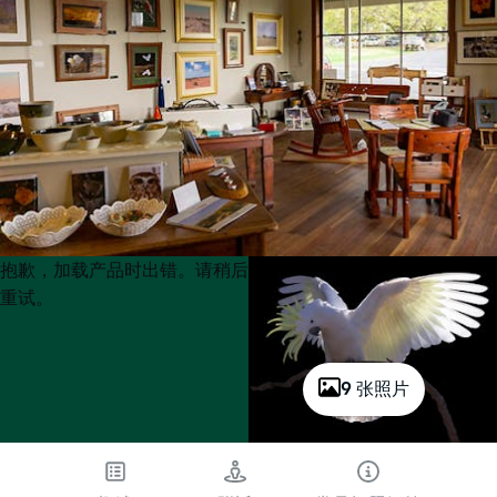
Product
Product
抱歉，加载产品时出错。请稍后
List
List
重试。
9 张照片