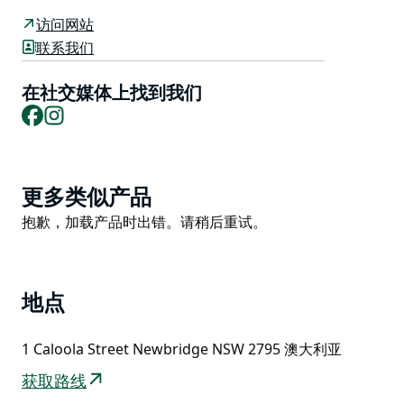
外，画廊还陈列着当地手工制作的金属制品、陶器、珠
访问网站
宝、手工巧克力、传统玩偶、卡片和礼品。
联系我们
所有商品均为本地制造，并精美地陈列在村中心一栋精心
在社交媒体上找到我们
修复的 19 世纪 50 年代建筑中。
Facebook
Instagram
欢迎游客前来欣赏画廊的精彩藏品，探索迷人的历史村
庄，与吉祥物灰狗福克西 (Foxie) 亲密接触，并在格拉德
斯通 (Gladstone) 咖啡馆享用咖啡和美食。
Product
更多类似产品
List
Product
抱歉，加载产品时出错。请稍后重试。
List
地点
1 Caloola Street Newbridge NSW 2795 澳大利亚
获取路线