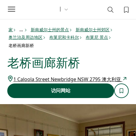
Toggle
navigation
家
新南威尔士州的景点
新南威尔士州郊区
...
奥兰治及周边地区
布莱尼和卡科尔
布莱尼 景点
老桥画廊新桥
老桥画廊新桥
1 Caloola Street Newbridge NSW 2795 澳大利亚
访问网站