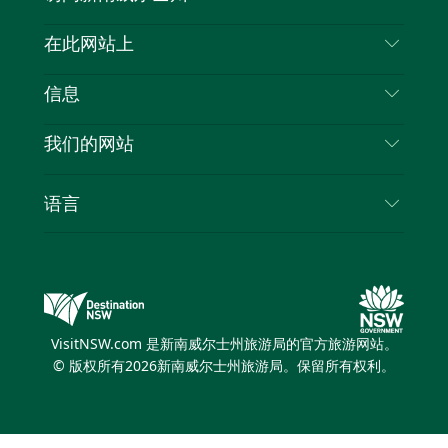
喳
联系我们
在此网站上
喳
免责声明
目的地
信息
隐私
推荐活动
旅行信息
Cookie 通知
我们的网站
新南威尔士州公路旅行
列出您的业务
使用条款
Sydney.com
活动
语言
新南威尔士州的商业
新南威尔士州旅游局企业网站
住宿
新南威尔士州的教育
新南威尔士州商务活动
优惠
新南威尔士州旅游局媒体中心
缤纷悉尼灯光音乐节
VisitNSW.com 是新南威尔士州旅游局的官方旅游网站。
© 版权所有
2026
新南威尔士州旅游局。保留所有权利。