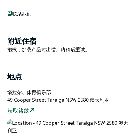
节市集，当地商贩齐聚一堂，提供各种手工制品、新鲜农
产品、特色产品等等。
联系我们
这是一个感受社区温暖、支持当地工匠、享受轻松乡村氛
围的绝佳机会。无论您是想寻找独特的礼物、美味的小
吃，还是只想度过愉快的一天，塔拉尔加季节性市集都是
Product
附近住宿
该地区居民不容错过的去处。
List
Product
抱歉，加载产品时出错。请稍后重试。
现场供应烤香肠和培根鸡蛋卷。
List
地点
塔拉尔加体育俱乐部
49 Cooper Street Taralga NSW 2580 澳大利亚
获取路线