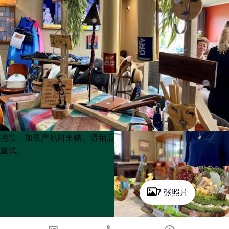
Product
Product
抱歉，加载产品时出错。请稍后
List
List
重试。
7 张照片