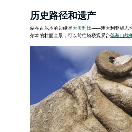
历史路径和遗产
站在古尔本的边缘是
大美利奴
——澳大利亚标志
尔本的壮丽全景，可以前往塔楼观景台
落基山战