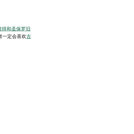
彼得和圣保罗旧
者一定会喜欢
古