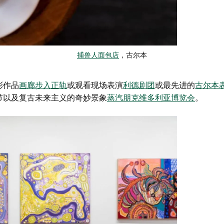
捕兽人面包店
，古尔本
彩作品
画廊步入正轨
或观看现场表演
利德剧团
或最先进的
古尔本
节
以及复古未来主义的奇妙景象
蒸汽朋克维多利亚博览会
。