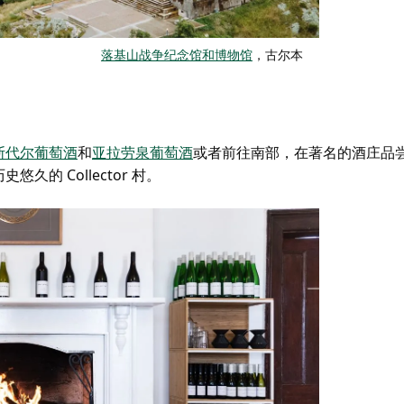
落基山战争纪念馆和博物馆
，古尔本
斯代尔葡萄酒
和
亚拉劳泉葡萄酒
或者前往南部，在著名的酒庄品
史悠久的 Collector 村
。