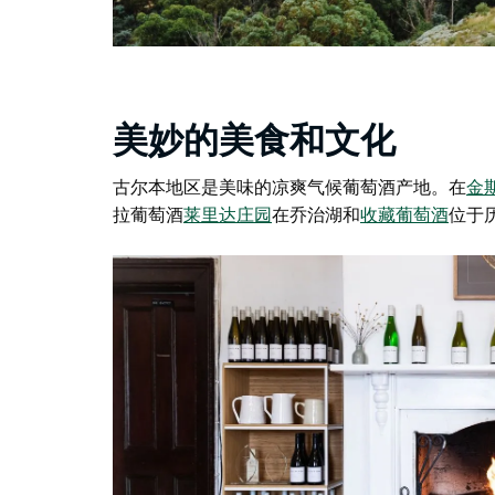
美妙的美食和文化
古尔本地区是美味的凉爽气候葡萄酒产地。在
金
拉葡萄酒
莱里达庄园
在乔治湖和
收藏葡萄酒
位于历