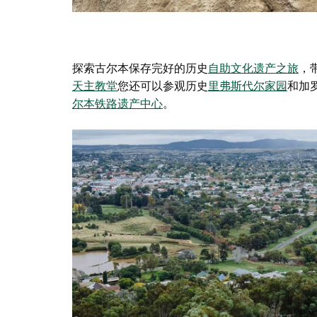
探索古尔本保存完好的历史
自助文化遗产之旅
，
天主教堂
您还可以参观历史
里弗斯代尔家园
和
加
尔本铁路遗产中心
。