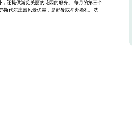
此外，还提供游览美丽的花园的服务。 每月的第三个
里弗斯代尔庄园风景优美，是野餐或举办婚礼、洗
历史悠久的 19 世纪 30 年代旅馆，由爱德华·特威纳姆
成为新南威尔士州测量总长。里弗斯代尔庄园一直由他的家
) 收购。
照 19 世纪中期的殖民时期小屋。
参观庄园。
派对和家庭照等活动的理想场所。