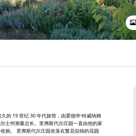
历史悠久的 19 世纪 30 年代旅馆，由爱德华·特威纳姆
成为新南威尔士州测量总长。里弗斯代尔庄园一直由他的家
rust) 收购。 里弗斯代尔庄园坐落在繁花似锦的花园