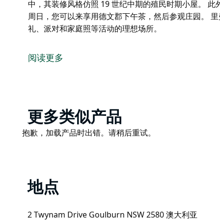
中，其装修风格仿照 19 世纪中期的殖民时期小屋。 
周日，您可以来享用德文郡下午茶，然后参观庄园。 
礼、派对和家庭照等活动的理想场所。
里弗斯代尔庄园 (Riversdale Homestead) 是一家
(Edward Twynam) 于 1875 年购得，他后来
阅读更多
族经营，直到 1967 年被国民托管组织 (National Trust
里弗斯代尔庄园坐落在繁花似锦的花园中，其装修风格仿
此外，还提供游览美丽的花园的服务。
Product
更多类似产品
每月的第三个周日，您可以来享用德文郡下午茶，然后
List
Product
抱歉，加载产品时出错。请稍后重试。
里弗斯代尔庄园风景优美，是野餐或举办婚礼、洗礼、
List
地点
2 Twynam Drive Goulburn NSW 2580 澳大利亚