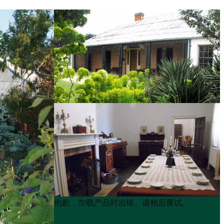
Product
Product
抱歉，加载产品时出错。请稍后重试。
List
List