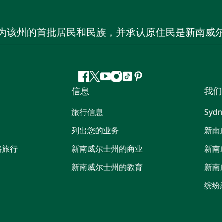
为该州的首批居民和民族，并承认原住民是新南威
Facebook
叽
YouTube
Instagram
抖
Pinterest
信息
我们
叽
音
喳
旅行信息
Sydn
喳
列出您的业务
新南
路旅行
新南威尔士州的商业
新南
新南威尔士州的教育
新南
缤纷