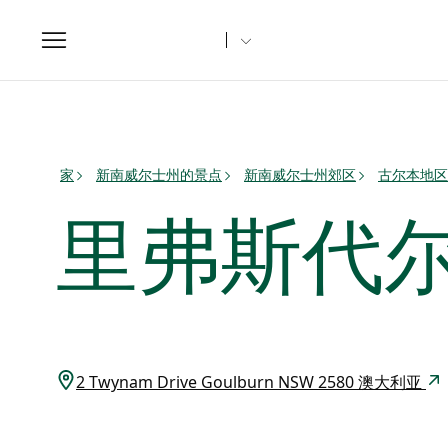
Toggle
navigation
家
新南威尔士州的景点
新南威尔士州郊区
古尔本地区
里弗斯代
2 Twynam Drive Goulburn NSW 2580 澳大利亚