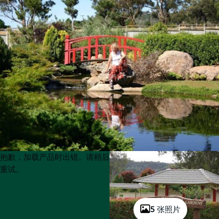
Product
Product
抱歉，加载产品时出错。请稍后
List
List
重试。
5 张照片