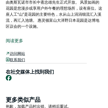
由奥斯瓦诺市市长中斋忠雄先生正式开放。 风景如画的
花园是您漫步或享用户外午餐的理想场所，设有座位。这
座人工“山”是花园的主要特色，水从山上涓涓细流汇入溪
流，再汇入池塘。 惠灵顿富山大泽野日本花园是达博地
区议会的一个设施。
这座花园毗邻惠灵顿洞穴，是游览洞穴或打完高尔夫球前
后享用野餐的理想场所。蜿蜒的小溪和倒影池位于荫凉的
阅读更多
凉亭下，是一处宁静的休憩之所，是放松身心的理想场
所。
访问网站
您可以在水上凉亭驻足，欣赏令人印象深刻的锦鲤在池塘
联系我们
里悠闲地游动，您可以休息一下，或者观察鸭子。花园是
孩子们奔跑探索的理想场所，您也可以在这里放松身心。
在社交媒体上找到我们
Facebook
惠灵顿大泽野日本花园建于1999年，种植了1500株植
物，涵盖126个不同物种。花园于1999年11月21日由奥
斯瓦诺市市长中斋忠雄先生正式开放。
Product
风景如画的花园是您漫步或享用户外午餐的理想场所，设
更多类似产品
List
有座位。这座人工“山”是花园的主要特色，水从山上涓涓
Product
抱歉，加载产品时出错。请稍后重试。