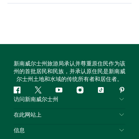
新南威尔士州旅游局承认并尊重原住民作为该
州的首批居民和民族，并承认原住民是新南威
尔士州土地和水域的传统所有者和居住者。
Facebook
叽
YouTube
Instagram
抖
Pintere
访问新南威尔士州
叽
音
喳
联系我们
在此网站上
喳
免责声明
目的地
信息
隐私