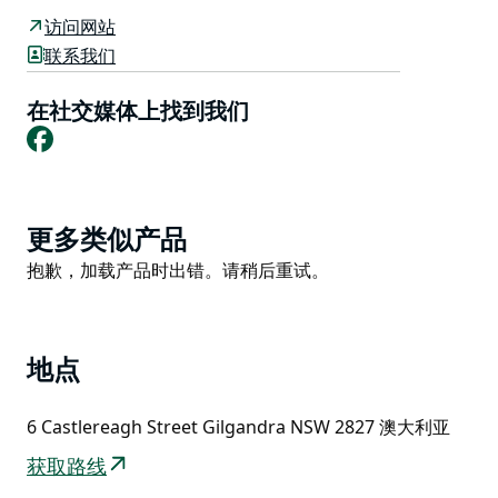
Proctor 蒸汽牵引发动机、Titan Tractor、Ajax Gas
访问网站
Producer、McKay Harvester 和 McCormick Deering
联系我们
Tractor。
在社交媒体上找到我们
乡村博物馆内有图拉维纳警察监狱、乌尔贡补贴学校、著
Facebook
名的贝里达绵羊站簿记员办公室和住所以及布拉格林站剪
羊毛工人的宿舍。这些建筑物内藏有过去的当地物品，从
厨具到医生的仪器和医院设备。
Product
更多类似产品
List
Product
抱歉，加载产品时出错。请稍后重试。
List
地点
6 Castlereagh Street Gilgandra NSW 2827 澳大利亚
获取路线