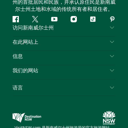
州的首批居民和民族，并承认原住民是新南威
尔士州土地和水域的传统所有者和居住者。
Facebook
叽
YouTube
Instagram
抖
Pintere
访问新南威尔士州
叽
音
喳
联系我们
在此网站上
喳
免责声明
目的地
信息
隐私
推荐活动
旅行信息
Cookie 通知
我们的网站
新南威尔士州公路旅行
列出您的业务
使用条款
Sydney.com
活动
语言
新南威尔士州的商业
新南威尔士州旅游局企业网站
住宿
新南威尔士州的教育
新南威尔士州商务活动
优惠
新南威尔士州旅游局媒体中心
缤纷悉尼灯光音乐节
VisitNSW.com 是新南威尔士州旅游局的官方旅游网站。