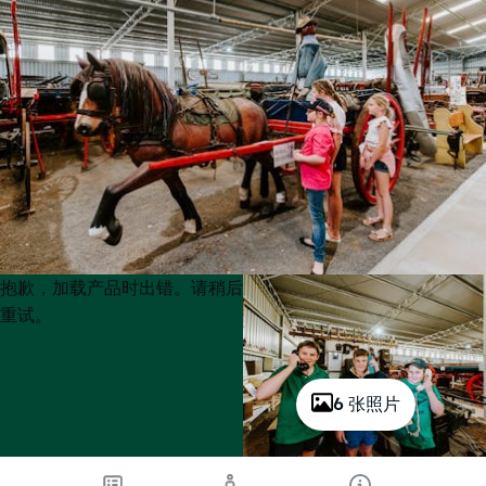
Product
Product
抱歉，加载产品时出错。请稍后
List
List
重试。
6 张照片