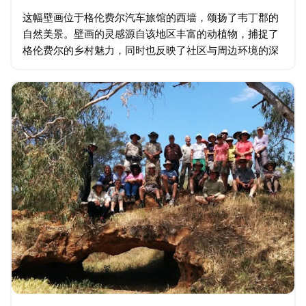
这幅壁画位于格伦费尔汽车旅馆的西墙，颂扬了韦丁郡的
自然美景。壁画的灵感源自该地区丰富的动植物，捕捉了
格伦费尔的乡村魅力，同时也反映了社区与周边环境的深
厚联系。这幅壁画由韦丁郡议会和当地社区共同创作。在
社区意见的指导下，艺术家丹尼尔…