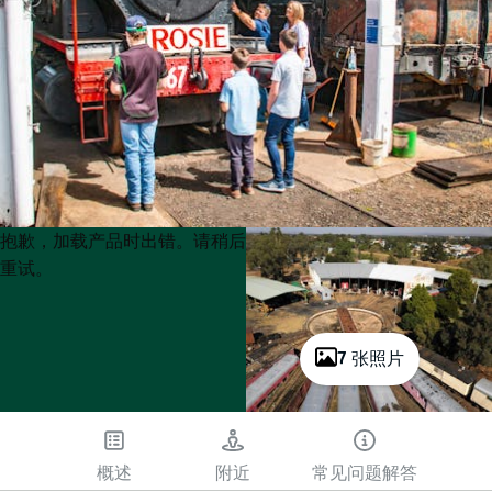
Product
Product
抱歉，加载产品时出错。请稍后
List
List
重试。
7 张照片
概述
附近
常见问题解答