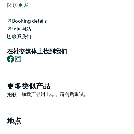
漫步在一系列非凡的历史悠久的发动机、马车和马车中。
阅读更多
探索展品并进入一些展出的车厢。卧铺车厢配有保存完好
的雪松镶板以及原始的固定装置和配件，唤起了人们对过
Booking details
去火车旅行时代的回忆。参观经过修复的考拉圆屋、历史
访问网站
建筑、花园、机车等。
联系我们
拉克兰谷铁路是一个非营利性铁路保护协会，总部位于新
在社交媒体上找到我们
南威尔士州中西部考拉镇。
Facebook
Instagram
他们是一个充满热情和奉献精神的协会，致力于保护和运
营新南威尔士州政府铁路列车的各种实例，包括运行的蒸
汽和柴油机车、传统客运铁路车厢和柴油“Tin Hare”CPH
Product
铁路电机。
更多类似产品
List
Product
抱歉，加载产品时出错。请稍后重试。
遗产中心的工作人员都是知识渊博的志愿者。
List
地点