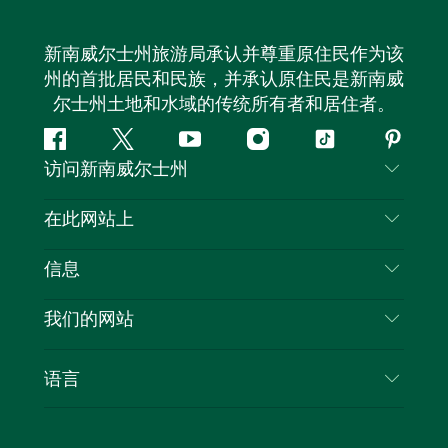
新南威尔士州旅游局承认并尊重原住民作为该
州的首批居民和民族，并承认原住民是新南威
尔士州土地和水域的传统所有者和居住者。
Facebook
叽
YouTube
Instagram
抖
Pintere
访问新南威尔士州
叽
音
喳
联系我们
在此网站上
喳
免责声明
目的地
信息
隐私
推荐活动
旅行信息
Cookie 通知
我们的网站
新南威尔士州公路旅行
列出您的业务
使用条款
Sydney.com
活动
语言
新南威尔士州的商业
新南威尔士州旅游局企业网站
住宿
新南威尔士州的教育
新南威尔士州商务活动
优惠