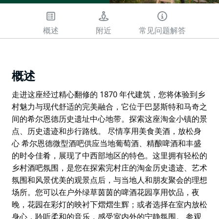
概述
附近
常见问题解答
概述
走进这座经过精心翻修的 1870 年代建筑，您将体验到乡
村魅力与现代舒适的完美融合，它位于巴瑟斯特和马奇之
间的希尔恩德历史遗址中心地带。探索这座淘金小镇的景
点、历史遗迹和步行路线。 尽情享用美食美酒，放松身
心 希尔恩德微型酒吧供应当地葡萄酒、精酿啤酒和丰盛
的时令佳肴，展现了中西部地区的特色。这里拥有轻松的
乡村酒吧氛围，是您在探索完村庄的淘金历史遗迹、艺术
氛围和风景优美的观景点后，与当地人和朋友聚会的理想
场所。您可以在户外绿草茵茵的啤酒花园享用饮品，夜
晚，花园在彩灯的映衬下熠熠生辉；或者选择在室内放松
身心，聆听柔和的音乐，感受室内外的宁静氛围。 参观