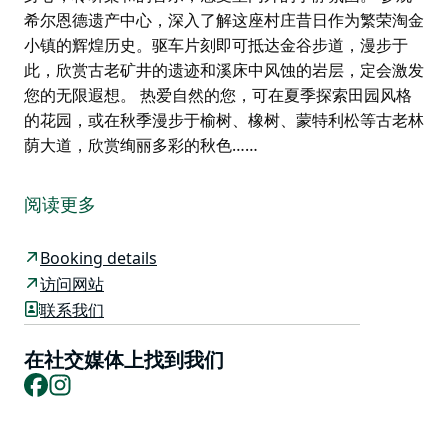
希尔恩德遗产中心，深入了解这座村庄昔日作为繁荣淘金
小镇的辉煌历史。驱车片刻即可抵达金谷步道，漫步于
此，欣赏古老矿井的遗迹和溪床中风蚀的岩层，定会激发
您的无限遐想。 热爱自然的您，可在夏季探索田园风格
的花园，或在秋季漫步于榆树、橡树、蒙特利松等古老林
荫大道，欣赏绚丽多彩的秋色……
走进这座经过精心翻修的 1870 年代建筑，您将体验到乡
村魅力与现代舒适的完美融合，它位于巴瑟斯特和马奇之
阅读更多
间的希尔恩德历史遗址中心地带。探索这座淘金小镇的景
点、历史遗迹和步行路线。
Booking details
尽情享用美食美酒，放松身心
访问网站
联系我们
希尔恩德微型酒吧供应当地葡萄酒、精酿啤酒和丰盛的时
令佳肴，展现了中西部地区的特色。这里拥有轻松的乡村
在社交媒体上找到我们
酒吧氛围，是您在探索完村庄的淘金历史遗迹、艺术氛围
Facebook
Instagram
和风景优美的观景点后，与当地人和朋友聚会的理想场
所。您可以在户外绿草茵茵的啤酒花园享用饮品，夜晚，
花园在彩灯的映衬下熠熠生辉；或者选择在室内放松身