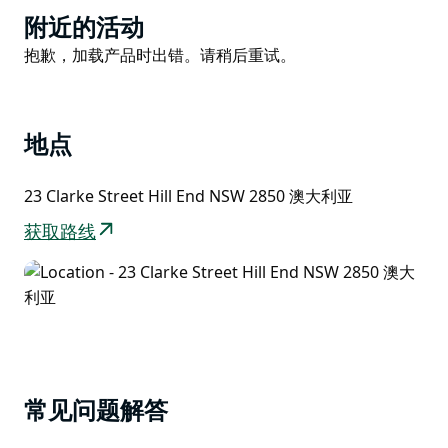
心，聆听柔和的音乐，感受室内外的宁静氛围。
Product
附近的活动
List
参观希尔恩德遗产中心，深入了解这座村庄昔日作为繁荣
Product
抱歉，加载产品时出错。请稍后重试。
淘金小镇的辉煌历史。驱车片刻即可抵达金谷步道，漫步
List
于此，欣赏古老矿井的遗迹和溪床中风蚀的岩层，定会激
发您的无限遐想。
地点
热爱自然的您，可在夏季探索田园风格的花园，或在秋季
漫步于榆树、橡树、蒙特利松等古老林荫大道，欣赏绚丽
23 Clarke Street Hill End NSW 2850 澳大利亚
多彩的秋色……
获取路线
常见问题解答