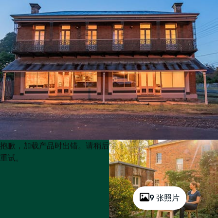
Product
Product
抱歉，加载产品时出错。请稍后
List
List
重试。
9 张照片