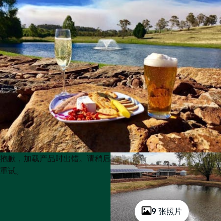
Product
Product
抱歉，加载产品时出错。请稍后
List
List
重试。
9 张照片