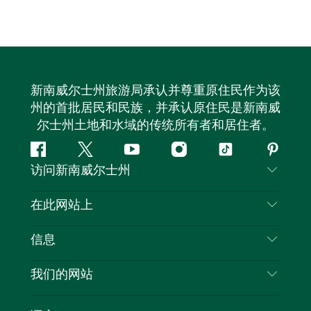
新南威尔士州旅游局承认并尊重原住民作为该
州的首批居民和民族，并承认原住民是新南威
尔士州土地和水域的传统所有者和居住者。
Facebook
叽
YouTube
Instagram
抖
Pintere
访问新南威尔士州
叽
音
喳
联系我们
在此网站上
喳
免责声明
目的地
信息
隐私
推荐活动
旅行信息
Cookie 通知
我们的网站
新南威尔士州公路旅行
列出您的业务
使用条款
Sydney.com
活动