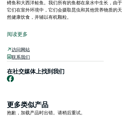
鳟鱼和大西洋鲑鱼。我们所有的鱼都在泉水中生长，由于
它们在室外环境中，它们会摄取昆虫和其他营养物质的天
然健康饮食，并辅以有机颗粒。
Deano 的泉水熏鳟鱼养殖场“Ardrossan”坐落在新南威
尔士州北部高原连绵起伏的丘陵之中，该物业由 300 英
阅读更多
亩的原始乡村组成。养鱼场本身占地约 10 公顷。
“Ardrossan”提供带电和不带电的免费露营地，包括带两
访问网站
个烧烤设施的现场营地厨房和带新厕所和淋浴设施的休闲
联系我们
水坝旁边的阴凉座位。我们有一个渔具店，提供钓鱼设备
出租和新鲜熏制的鳟鱼和蘸酱提供购买。
在社交媒体上找到我们
Facebook
现有泉水养殖池8个，每个35平方米。养鱼场本身主要养
殖虹鳟鱼、褐鳟鱼和大西洋鲑鱼。我们所有的鱼都在泉水
中生长，由于它们在室外环境中，它们会摄取昆虫和其他
营养物质的天然健康饮食，并辅以有机颗粒。
Product
更多类似产品
List
Product
抱歉，加载产品时出错。请稍后重试。
List