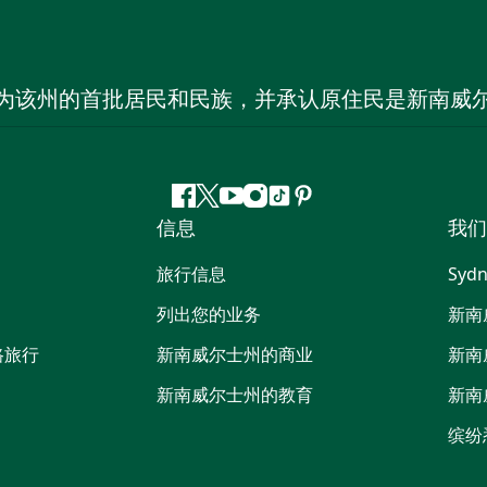
为该州的首批居民和民族，并承认原住民是新南威
Facebook
叽
YouTube
Instagram
抖
Pinterest
信息
我们
叽
音
喳
旅行信息
Sydn
喳
列出您的业务
新南
路旅行
新南威尔士州的商业
新南
新南威尔士州的教育
新南
缤纷