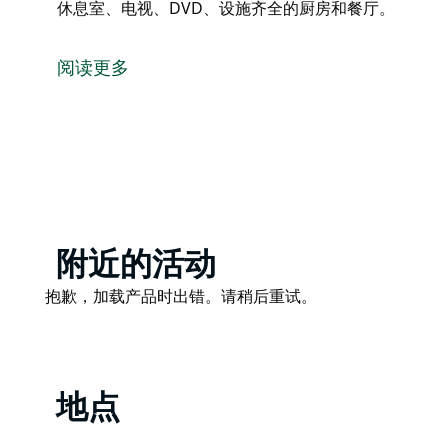
休息室、电视、DVD、设施齐全的厨房和餐厅。
历史悠久的诺拉角灯塔傲然矗立在悬崖顶上，而历史悠
住宿体验。这些被列入遗产名录的小屋经过精心修复，
阅读更多
时光倒流。
该宿舍被列入遗产名录，最多可容纳 8 人入住。它拥
视、DVD、设施齐全的厨房和餐厅。
Product
附近的活动
List
Product
抱歉，加载产品时出错。请稍后重试。
List
地点