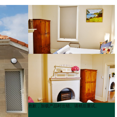
Product
Product
抱歉，加载产品时出错。请稍后重试。
List
List