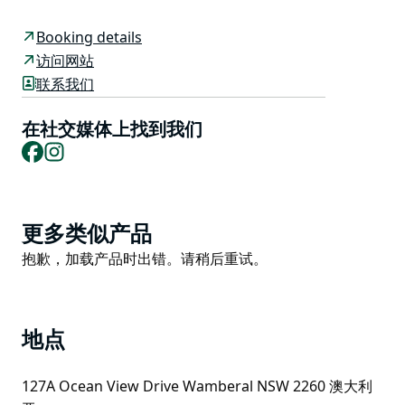
闲、友好的氛围，有时正是您所需要的。
Booking details
这家舒适的餐厅让您有机会在中央海岸的中心地带品尝到
访问网站
正宗的披萨。您可以一边与家人朋友分享美好时光，一边
联系我们
观看他们从那不勒斯远道而来的传统柴火烤炉如何神奇地
烤制披萨。
在社交媒体上找到我们
餐厅主打传统手工披萨和充满南意风味的菜肴，每一道菜
Facebook
Instagram
都倾注了满满的热情。简单而美味。
Product
更多类似产品
List
Product
抱歉，加载产品时出错。请稍后重试。
List
地点
127A Ocean View Drive Wamberal NSW 2260 澳大利