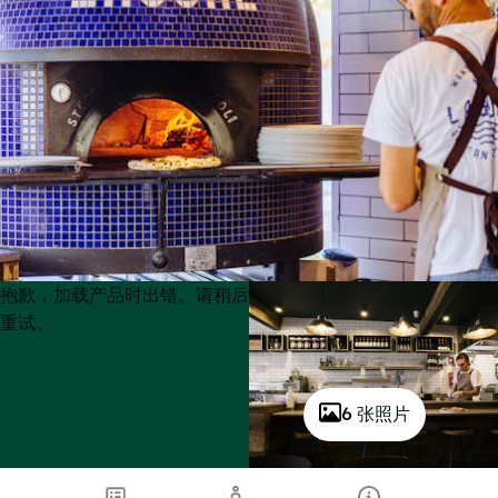
Product
Product
抱歉，加载产品时出错。请稍后
List
List
重试。
6 张照片