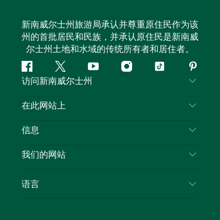
新南威尔士州旅游局承认并尊重原住民作为该
州的首批居民和民族，并承认原住民是新南威
尔士州土地和水域的传统所有者和居住者。
Facebook
叽
YouTube
Instagram
抖
Pintere
访问新南威尔士州
叽
音
喳
联系我们
在此网站上
喳
免责声明
目的地
信息
隐私
推荐活动
旅行信息
Cookie 通知
我们的网站
新南威尔士州公路旅行
列出您的业务
使用条款
Sydney.com
活动
语言
新南威尔士州的商业
新南威尔士州旅游局企业网站
住宿
新南威尔士州的教育
新南威尔士州商务活动
优惠