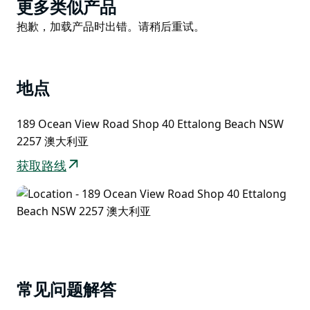
Product
意面；周五午餐可自带酒水；以及周六下午 3 点至 5 点
更多类似产品
List
的餐前小酌，提供生蚝、萨拉米拼盘以及售价 15 美元的
Product
抱歉，加载产品时出错。请稍后重试。
CHILLIS 玛格丽特鸡尾酒和 Spritz 鸡尾酒。周日午餐，
List
大家共享开胃菜、炭烤肉类和时令配菜，为一周画上圆满
的句号。
地点
TUTTI Ettalong 是您新发现的当地好去处，距离悉尼仅
一个多小时车程，是理想的一日游目的地；或者，您也可
189 Ocean View Road Shop 40 Ettalong Beach NSW
以从棕榈滩乘坐风景优美的渡轮，只需 25 分钟即可抵
2257 澳大利亚
达。
获取路线
常见问题解答