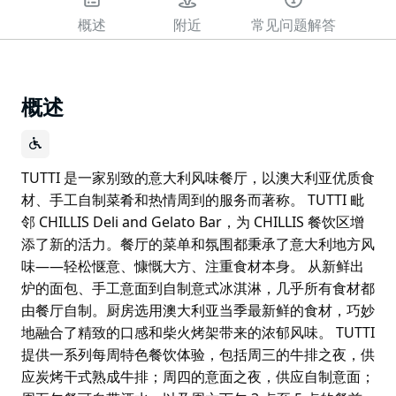
概述
附近
常见问题解答
概述
TUTTI 是一家别致的意大利风味餐厅，以澳大利亚优质食
材、手工自制菜肴和热情周到的服务而著称。 TUTTI 毗
邻 CHILLIS Deli and Gelato Bar，为 CHILLIS 餐饮区增
添了新的活力。餐厅的菜单和氛围都秉承了意大利地方风
味——轻松惬意、慷慨大方、注重食材本身。 从新鲜出
炉的面包、手工意面到自制意式冰淇淋，几乎所有食材都
由餐厅自制。厨房选用澳大利亚当季最新鲜的食材，巧妙
地融合了精致的口感和柴火烤架带来的浓郁风味。 TUTTI
提供一系列每周特色餐饮体验，包括周三的牛排之夜，供
应炭烤干式熟成牛排；周四的意面之夜，供应自制意面；