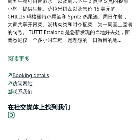
周五午餐可自带酒水；以及周六下午 3 点至 5 点的餐前
小酌，提供生蚝、萨拉米拼盘以及售价 15 美元的
CHILLIS 玛格丽特鸡尾酒和 Spritz 鸡尾酒。周日午餐，
大家共享开胃菜、炭烤肉类和时令配菜，为一周画上圆满
的句号。 TUTTI Ettalong 是您新发现的当地好去处，距
离悉尼仅一个多小时车程，是理想的一日游目的地…
TUTTI 是一家别致的意大利风味餐厅，以澳大利亚优质食
材、手工自制菜肴和热情周到的服务而著称。
阅读更多
TUTTI 毗邻 CHILLIS Deli and Gelato Bar，为 CHILLIS
餐饮区增添了新的活力。餐厅的菜单和氛围都秉承了意大
Booking details
利地方风味——轻松惬意、慷慨大方、注重食材本身。
访问网站
联系我们
从新鲜出炉的面包、手工意面到自制意式冰淇淋，几乎所
有食材都由餐厅自制。厨房选用澳大利亚当季最新鲜的食
在社交媒体上找到我们
材，巧妙地融合了精致的口感和柴火烤架带来的浓郁风
Instagram
味。
TUTTI 提供一系列每周特色餐饮体验，包括周三的牛排之
夜，供应炭烤干式熟成牛排；周四的意面之夜，供应自制