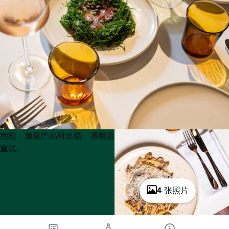
Product
Product
抱歉，加载产品时出错。请稍后
List
List
重试。
4 张照片