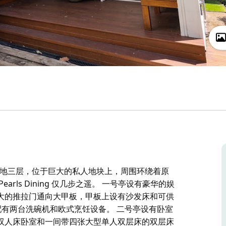
代住宅，占地三层，位于巨大的私人地块上，周围环绕着原
 Pearls Dining 仅几步之遥。 一号亭设有豪华的娱
大的推拉门通向大甲板，甲板上设有沙发床和可供
配有两台洗碗机和欧式烹饪设备。 二号亭设有卧室
双人床卧室和一间带四张大型单人双层床的双层床