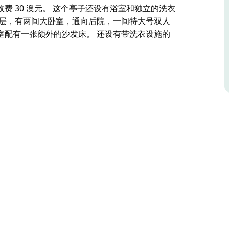
 30 澳元。 这个亭子还设有浴室和独立的洗衣
面层，有两间大卧室，通向后院，一间特大号双人
室配有一张额外的沙发床。 还设有带洗衣设施的
代住宅，占地三层，位于巨大的私人地块上，周围环绕着原
earls Dining 仅几步之遥。
配有电子百叶窗，宽大的推拉门通向大甲板，甲板
饪设备。
主卧、一间大号双人床卧室和一间带四张大型单人
间床，每张床收费 30 澳元。
道与一号亭相连。
大号双人床卧室配有办公桌，可供在家办公，一间