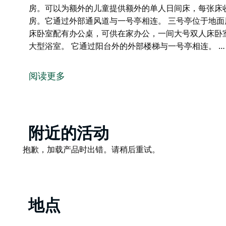
房。可以为额外的儿童提供额外的单人日间床，每张床收费
房。它通过外部通风道与一号亭相连。 三号亭位于地
床卧室配有办公桌，可供在家办公，一间大号双人床卧
大型浴室。 它通过阳台外的外部楼梯与一号亭相连。 …
Pearl 的 Pavilions 是一栋豪华的大型两层现
生灌木和野生动物，距离宁静的 Pearl Beach - Cafe 和 P
阅读更多
一号亭设有豪华的娱乐、用餐和休闲区，天花板超高，
上设有沙发床和可供 10 人用餐的户外餐厅。
内部是一间精致的厨师厨房，配有两台洗碗机和欧式烹
Product
附近的活动
二号亭设有卧室和浴室，包括一间带卫浴套间的特大号
List
Product
抱歉，加载产品时出错。请稍后重试。
双层床的双层床房。可以为额外的儿童提供额外的单人日
List
这个亭子还设有浴室和独立的洗衣房。它通过外部通风
三号亭位于地面层，有两间大卧室，通向后院，一间特
大号双人床卧室配有一张额外的沙发床。
地点
还设有带洗衣设施的大型浴室。