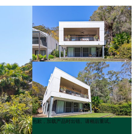
Product
Product
抱歉，加载产品时出错。请稍后重试。
List
List