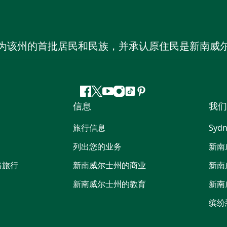
为该州的首批居民和民族，并承认原住民是新南威
Facebook
叽
YouTube
Instagram
抖
Pinterest
信息
我们
叽
音
喳
旅行信息
Sydn
喳
列出您的业务
新南
路旅行
新南威尔士州的商业
新南
新南威尔士州的教育
新南
缤纷