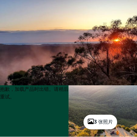
Product
Product
抱歉，加载产品时出错。请稍后
List
List
重试。
3 张照片