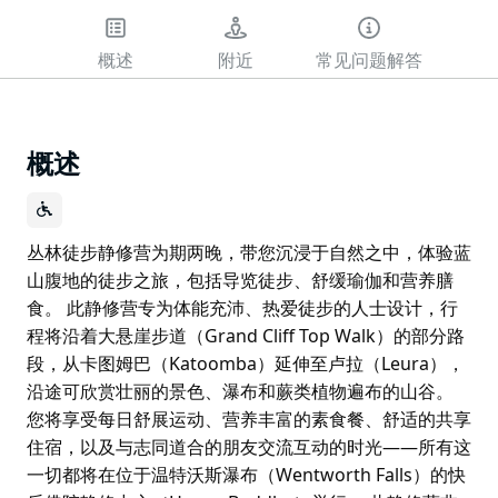
概述
附近
常见问题解答
概述
丛林徒步静修营为期两晚，带您沉浸于自然之中，体验蓝
山腹地的徒步之旅，包括导览徒步、舒缓瑜伽和营养膳
食。 此静修营专为体能充沛、热爱徒步的人士设计，行
程将沿着大悬崖步道（Grand Cliff Top Walk）的部分路
段，从卡图姆巴（Katoomba）延伸至卢拉（Leura），
沿途可欣赏壮丽的景色、瀑布和蕨类植物遍布的山谷。
您将享受每日舒展运动、营养丰富的素食餐、舒适的共享
住宿，以及与志同道合的朋友交流互动的时光——所有这
一切都将在位于温特沃斯瀑布（Wentworth Falls）的快