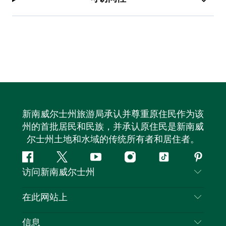
新南威尔士州旅游局承认并尊重原住民作为该
州的首批居民和民族，并承认原住民是新南威
尔士州土地和水域的传统所有者和居住者。
Facebook
叽
YouTube
Instagram
抖
Pintere
访问新南威尔士州
叽
音
喳
联系我们
在此网站上
喳
免责声明
目的地
信息