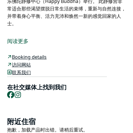
乐佛陀静修中心（Happy Buddha）举行。 此静修营非
常适合那些渴望摆脱日常生活的束缚，重新与自然连接，
并带着身心平衡、活力充沛和焕然一新的感觉回家的人
士。
丛林徒步静修营为期两晚，带您沉浸于自然之中，体验蓝
山腹地的徒步之旅，包括导览徒步、舒缓瑜伽和营养膳
阅读更多
食。
此静修营专为体能充沛、热爱徒步的人士设计，行程将沿
Booking details
着大悬崖步道（Grand Cliff Top Walk）的部分路段，从
访问网站
卡图姆巴（Katoomba）延伸至卢拉（Leura），沿途可
联系我们
欣赏壮丽的景色、瀑布和蕨类植物遍布的山谷。
在社交媒体上找到我们
您将享受每日舒展运动、营养丰富的素食餐、舒适的共享
Facebook
Instagram
住宿，以及与志同道合的朋友交流互动的时光——所有这
一切都将在位于温特沃斯瀑布（Wentworth Falls）的快
乐佛陀静修中心（Happy Buddha）举行。
Product
此静修营非常适合那些渴望摆脱日常生活的束缚，重新与
附近住宿
List
自然连接，并带着身心平衡、活力充沛和焕然一新的感觉
Product
抱歉，加载产品时出错。请稍后重试。