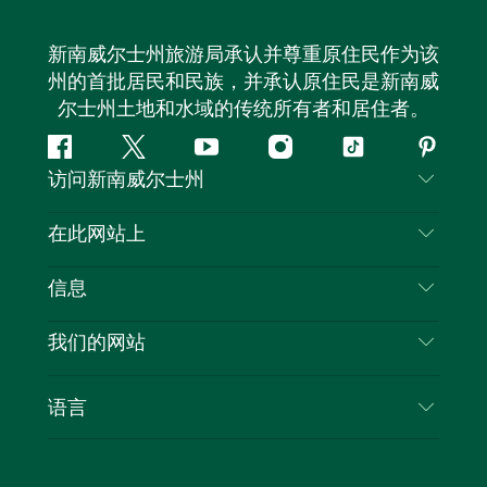
新南威尔士州旅游局承认并尊重原住民作为该
州的首批居民和民族，并承认原住民是新南威
尔士州土地和水域的传统所有者和居住者。
Facebook
叽
YouTube
Instagram
抖
Pintere
访问新南威尔士州
叽
音
喳
联系我们
在此网站上
喳
免责声明
目的地
信息
隐私
推荐活动
旅行信息
Cookie 通知
我们的网站
新南威尔士州公路旅行
列出您的业务
使用条款
Sydney.com
活动
语言
新南威尔士州的商业
新南威尔士州旅游局企业网站
住宿
新南威尔士州的教育
新南威尔士州商务活动
优惠