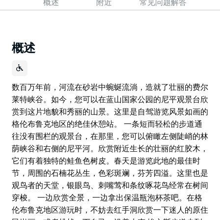
概述
附近
常见问题解答
概述
数百万年前，河流在砂岩中蜿蜒流淌，造就了壮丽的费尔
莱特峡谷。如今，您可以在蓝山国家公园的尼平观景台欣
赏到这片地貌和秀丽的山景。这里是自驾游览风景如画的
格伦布鲁克地区的绝佳休憩站。 一条短而轻松的步道通
往没有围栏的观景台，在那里，您可以俯瞰左侧陡峭的林
荫峡谷和右侧的尼平河。欣赏附近生长的壮丽的红胶木，
它们有着独特的鲑鱼色树皮。春天是游览此地的最佳时
节，周围的石楠花丛生，色彩斑斓，芬芳四溢。这里也是
观鸟者的天堂，银眼鸟、刺嘴莺和条纹啄花鸟经常在树间
穿梭。 一边欣赏全景，一边拿出保温瓶泡杯茶吧。在格
伦布鲁克地区游玩时，不妨去红手洞欣赏一下迷人的原住