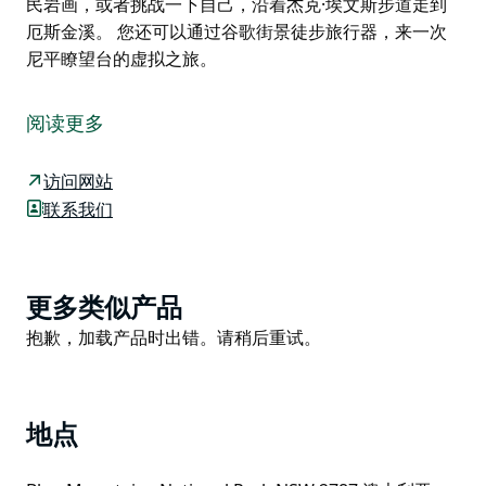
民岩画，或者挑战一下自己，沿着杰克·埃文斯步道走到
厄斯金溪。 您还可以通过谷歌街景徒步旅行器，来一次
尼平瞭望台的虚拟之旅。
数百万年前，河流在砂岩中蜿蜒流淌，造就了壮丽的费尔
莱特峡谷。如今，您可以在蓝山国家公园的尼平观景台欣
阅读更多
赏到这片地貌和秀丽的山景。这里是自驾游览风景如画的
格伦布鲁克地区的绝佳休憩站。
访问网站
一条短而轻松的步道通往没有围栏的观景台，在那里，您
联系我们
可以俯瞰左侧陡峭的林荫峡谷和右侧的尼平河。欣赏附近
生长的壮丽的红胶木，它们有着独特的鲑鱼色树皮。春天
是游览此地的最佳时节，周围的石楠花丛生，色彩斑斓，
Product
更多类似产品
芬芳四溢。这里也是观鸟者的天堂，银眼鸟、刺嘴莺和条
List
Product
抱歉，加载产品时出错。请稍后重试。
纹啄花鸟经常在树间穿梭。
List
一边欣赏全景，一边拿出保温瓶泡杯茶吧。在格伦布鲁克
地区游玩时，不妨去红手洞欣赏一下迷人的原住民岩画，
或者挑战一下自己，沿着杰克·埃文斯步道走到厄斯金
地点
溪。