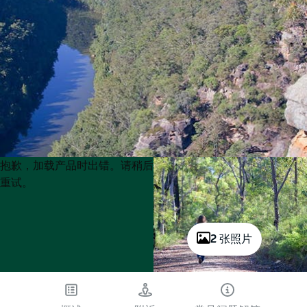
Product
Product
抱歉，加载产品时出错。请稍后
List
List
重试。
2 张照片