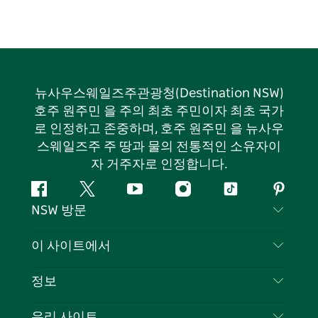
뉴사우스웨일즈주관광청(Destination NSW)
호주 원주민 을 주의 최초 주민이자 최초 국가
로 인정하고 존중하며, 호주 원주민 을 뉴사우
스웨일즈주 주 땅과 물의 전통적인 소유자이
자 거주자로 인정합니다.
페
지
유
인
틱
핀
NSW 방문
이
저
튜
스
톡
터
스
귀
브
타
레
문의하기
이 사이트에서
북
다
그
스
부인 성명
램
트
목적지
정보
은둔
할 일
여행 정보
우리 사이트