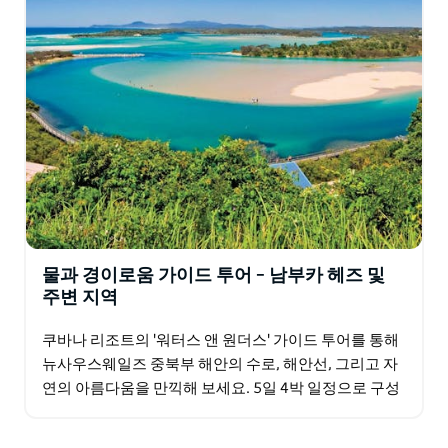
전용 운전기사와 가이드가 동행하는 편안한 버스를 타고
도리고 국립공원, 벨링겐, 우룽가, 남부카 밸리, 코프스 하
버 등 주요 명소를 탐방하세요.
모든 투어와 입장료가 포함된 알찬 일정과 함께 풍성한 식
사를 즐기시고, 저녁에는 리조트에서 편안한 휴식을 취하
실 수 있습니다. 해안 및 전원 투어는 편안함과 함께 소중
한 사람들과의 교감을 나누고 여유로운 속도로 지역을 탐
험하고 싶은 친구 또는 지인들에게 안성맞춤입니다.
물과 경이로움 가이드 투어 – 남부카 헤즈 및
주변 지역
쿠바나 리조트의 '워터스 앤 원더스' 가이드 투어를 통해
뉴사우스웨일즈 중북부 해안의 수로, 해안선, 그리고 자
연의 아름다움을 만끽해 보세요. 5일 4박 일정으로 구성
된 이 투어는 아름다운 경치를 감상하며 여유로운…