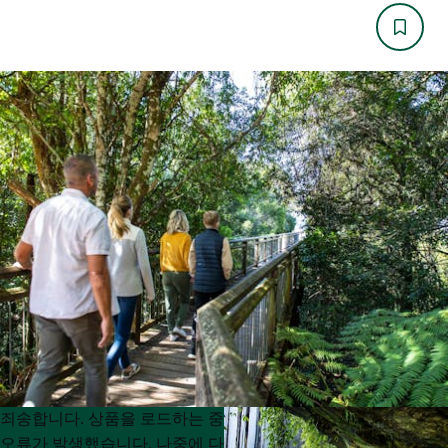
Product
Product
죄송합니다. 상품을 로드하는 중
List
List
오류가 발생했습니다. 나중에 다