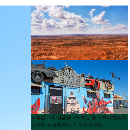
Product
Product
죄송합니다. 상품을 로드하는 중 오류가 발생했
List
List
습니다. 나중에 다시 시도해 주세요.