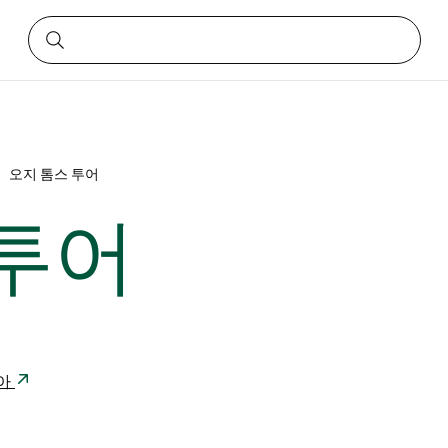
오지 톰스 투어
 투어
리아