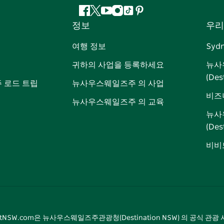
페
지
유
인
틱
핀
정보
우리
이
저
튜
스
톡
터
스
귀
브
타
레
여행 정보
Syd
북
다
그
스
귀하의 사업을 등록하세요
뉴사
램
트
(Des
 로드 트립
뉴사우스웨일즈주 의 사업
비즈
뉴사우스웨일즈주 의 교육
뉴사
(De
비비드
sitNSW.com은 뉴사우스웨일즈주관광청(Destination NSW) 의 공식 관