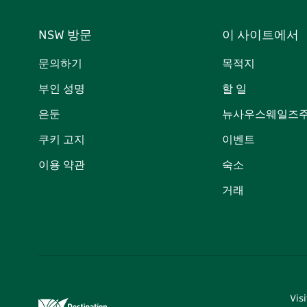
NSW 방문
이 사이트에서
문의하기
목적지
부인 성명
할 일
은둔
뉴사우스웨일즈주
쿠키 고지
이벤트
이용 약관
숙소
거래
Vi