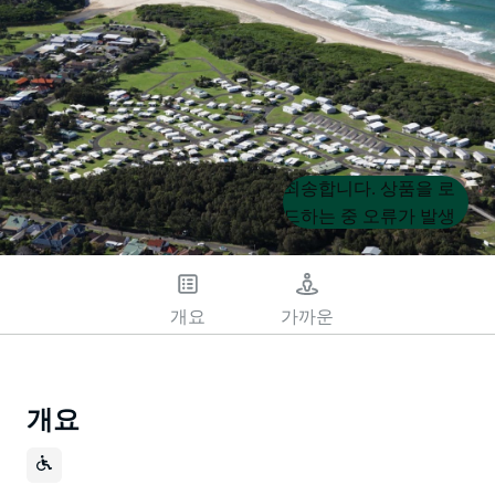
Product
Product
죄송합니다. 상품을 로
List
List
드하는 중 오류가 발생
했습니다. 나중에 다시
시도해 주세요.
개요
가까운
개요