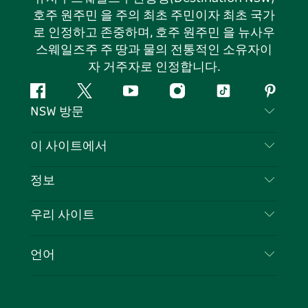
호주 원주민 을 주의 최초 주민이자 최초 국가
로 인정하고 존중하며, 호주 원주민 을 뉴사우
스웨일즈주 주 땅과 물의 전통적인 소유자이
자 거주자로 인정합니다.
페
지
유
인
틱
핀
NSW 방문
이
저
튜
스
톡
터
스
귀
브
타
레
문의하기
이 사이트에서
북
다
그
스
부인 성명
램
트
목적지
정보
은둔
할 일
여행 정보
우리 사이트
쿠키 고지
뉴사우스웨일즈주 로드 트립
귀하의 사업을 등록하세요
이용 약관
Sydney.com
이벤트
언어
뉴사우스웨일즈주 의 사업
뉴사우스웨일즈주관광청(Destination NSW) 기업
숙소
뉴사우스웨일즈주 의 교육
비즈니스 이벤트 뉴사우스웨일즈주
거래