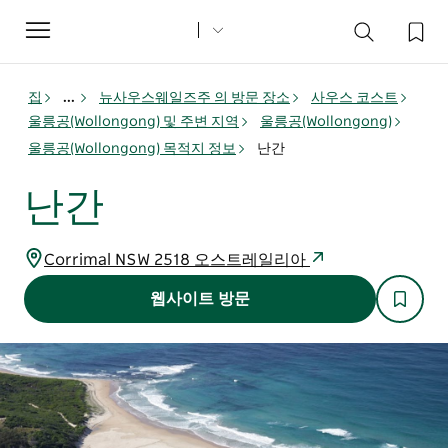
Toggle
navigation
집
...
뉴사우스웨일즈주 의 방문 장소
사우스 코스트
울릉공(Wollongong) 및 주변 지역
울릉공(Wollongong)
울릉공(Wollongong) 목적지 정보
난간
난간
Corrimal NSW 2518 오스트레일리아
웹사이트 방문