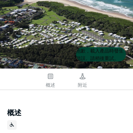
Product
Product
抱歉，載入產品時發生
List
List
錯誤。請稍後重試。
概述
附近
概述