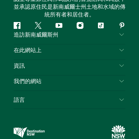
並承認原住民是新南威爾士州土地和水域的傳
統所有者和居住者。
Facebook
嘰
Youtube
Instagram
抖
Pintere
造訪新南威爾斯州
嘰
音
喳
聯絡我們
在此網站上
喳
免責聲明
目的地
資訊
隱私
要做的事情
旅行資訊
Cookie 通知
我們的網站
新南威爾斯州公路旅行
列出您的業務
使用條款
Sydney.com
活動
語言
新南威爾斯的商業
新南威爾士州旅遊局（Destination NSW）企業網
住宿
新南威爾斯的教育
站​
優惠訊息
新南威爾斯商務活動
新南威爾士州旅遊局（Destination NSW）媒體中