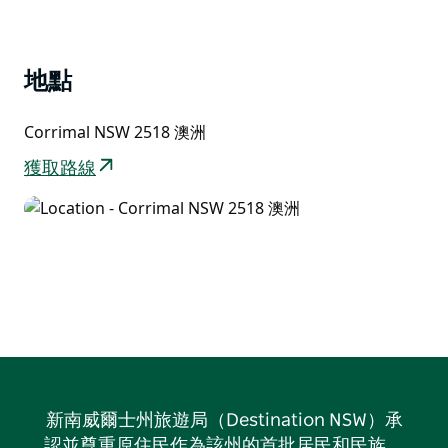
在原住民戰士 kori-mul 之後，附近範圍內的一個點被稱
為科里馬爾山（Mount Corrimal）。
該地區的主要特色包括 Stockland 購物中心、Corrimal
地點
游泳池、Corrimal 紀念公園、Corrimal 海灘旅遊公園
Mountbatten 公園、Robert Ziems Oval 和一所學校。
Corrimal NSW 2518 澳洲
Corrimal 是每年 9 月舉行的主要區域性活動 Spring Into
獲取路線
Corrimal 的舉辦地。
新南威爾士州旅遊局（Destination NSW）承
認並尊重原住民作為該州的首批居民和民族，