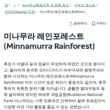
집
...
뉴사우스웨일즈주 의 방문 장소
사우스 코스트
키아마(Kiama) 지역
미나무라 레인포레스트(Minnamurra Rainforest)
구하다
공유하다
미나무라 레인포레스트
(Minnamurra Rainforest)
폭포가 아열대 숲과 덩굴이 무성하게 뒤엉킨 곳으로 쏟아지
고, 왈라비와 희귀한 오리너구리가 바우어새와 왕앵무새와
함께 서식하는 미나무라 레인포레스트(Minnamurra
Rainforest) 마치 시간이 잊은 쥐라기 풍경과도 같으며, 호주
특유의 독특한 분위기를 자아냅니다. 광활한 열대우림의 동
쪽 끝자락에 위치한
부데루 국립공원(Budderoo National
Park)
미나무라는 가족 친화적인 산책부터 절벽 트레킹까지
다양한 자연 기반 활동을 즐길 수 있는 관문입니다.