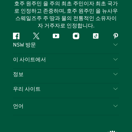
호주 원주민 을 주의 최초 주민이자 최초 국가
로 인정하고 존중하며, 호주 원주민 을 뉴사우
스웨일즈주 주 땅과 물의 전통적인 소유자이
자 거주자로 인정합니다.
페
지
유
인
틱
핀
NSW 방문
이
저
튜
스
톡
터
스
귀
브
타
레
문의하기
이 사이트에서
북
다
그
스
부인 성명
램
트
목적지
정보
은둔
할 일
여행 정보
우리 사이트
쿠키 고지
뉴사우스웨일즈주 로드 트립
귀하의 사업을 등록하세요
이용 약관
Sydney.com
이벤트
언어
뉴사우스웨일즈주 의 사업
뉴사우스웨일즈주관광청(Destination NSW) 기업
숙소
뉴사우스웨일즈주 의 교육
비즈니스 이벤트 뉴사우스웨일즈주
거래