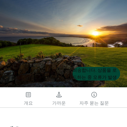
Product
Product
죄송합니다. 상품을 로
List
List
드하는 중 오류가 발생
했습니다. 나중에 다시
시도해 주세요.
개요
가까운
자주 묻는 질문