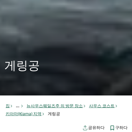
게링공
집
...
뉴사우스웨일즈주 의 방문 장소
사우스 코스트
키아마(Kiama) 지역
게링공
구하다
공유하다