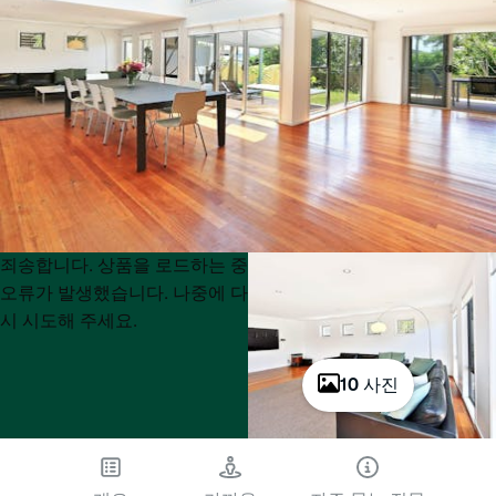
Product
Product
죄송합니다. 상품을 로드하는 중
List
List
오류가 발생했습니다. 나중에 다
시 시도해 주세요.
10 사진