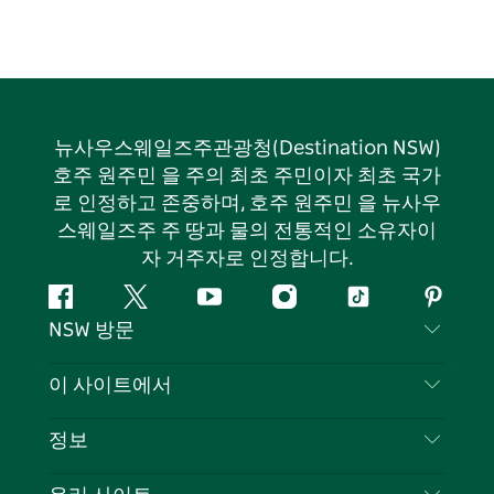
뉴사우스웨일즈주관광청(Destination NSW)
호주 원주민 을 주의 최초 주민이자 최초 국가
로 인정하고 존중하며, 호주 원주민 을 뉴사우
스웨일즈주 주 땅과 물의 전통적인 소유자이
자 거주자로 인정합니다.
페
지
유
인
틱
핀
NSW 방문
이
저
튜
스
톡
터
스
귀
브
타
레
문의하기
이 사이트에서
북
다
그
스
부인 성명
램
트
목적지
정보
은둔
할 일
여행 정보