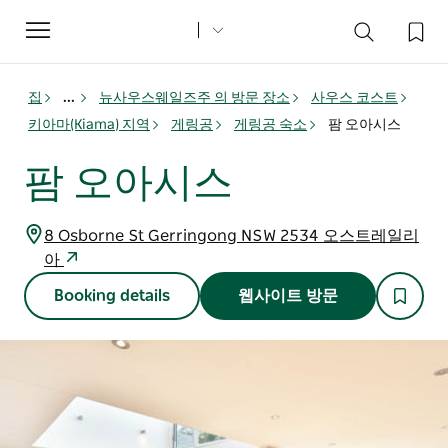
Toggle
navigation
집
...
뉴사우스웨일즈주 의 방문 장소
사우스 코스트
키아마(Kiama) 지역
게링공
게링공 숙소
팜 오아시스
팜 오아시스
8 Osborne St Gerringong NSW 2534 오스트레일리
아
Booking details
웹사이트 방문