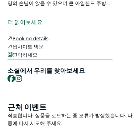
명의 손님이 앉을 수 있으며 큰 아일랜드 주방…
침실 5개 욕실 3개, 2층에 걸쳐 다양한 생활 공간을 제공
하는 이 숙박 시설은 함께 휴가를 보내고 싶은 가족 그룹
더 읽어보세요
에 적합한 공간을 갖추고 있습니다. 이 숙소는 최대 8명의
성인만 숙박할 수 있습니다.
Booking details
개방형 아래층 거실은 어린 아이들이 안전하고 안전한 뒷
웹사이트 방문
마당에서 노는 동안 친구들과 술을 마시며 휴식을 취할 수
연락하세요
있는 엔터테인먼트 데크로 열립니다.
소셜에서 우리를 찾아보세요
이 숙박 시설에는 5구 가스레인지와 오븐이 있는 넓은 주
Facebook
Instagram
방이 있어 12명이 쉽게 식사를 할 수 있습니다.
Palm Oasis는 마음의 평화와 완전한 휴식을 제공하는 완
벽한 가족 휴가를 위한 모든 요소를 갖추고 있습니다. 빠
근처 이벤트
Product
진 것은 당신뿐입니다!
List
Product
죄송합니다. 상품을 로드하는 중 오류가 발생했습니다. 나
아래층 라운지 룸에는 대형 평면 스크린 TV와 Foxtel로
List
중에 다시 시도해 주세요.
마무리되는 2인용, 3인용 라운지가 있으며 모두 귀하의
편의를 위해 제공됩니다.