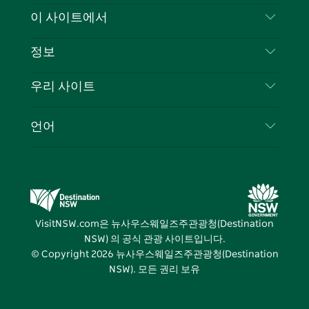
스
귀
브
타
레
문의하기
이 사이트에서
북
다
그
스
부인 성명
램
트
목적지
정보
은둔
할 일
여행 정보
우리 사이트
쿠키 고지
뉴사우스웨일즈주 로드 트립
귀하의 사업을 등록하세요
이용 약관
Sydney.com
이벤트
언어
뉴사우스웨일즈주 의 사업
뉴사우스웨일즈주관광청(Destination NSW) 기업
숙소
뉴사우스웨일즈주 의 교육
비즈니스 이벤트 뉴사우스웨일즈주
거래
뉴사우스웨일즈주관광청(Destination NSW) 미디
어 센터
VisitNSW.com은 뉴사우스웨일즈주관광청(Destination
비비드 시드니(Vivid Sydney)
NSW) 의 공식 관광 사이트입니다.
© Copyright
2026
뉴사우스웨일즈주관광청(Destination
NSW). 모든 권리 보유