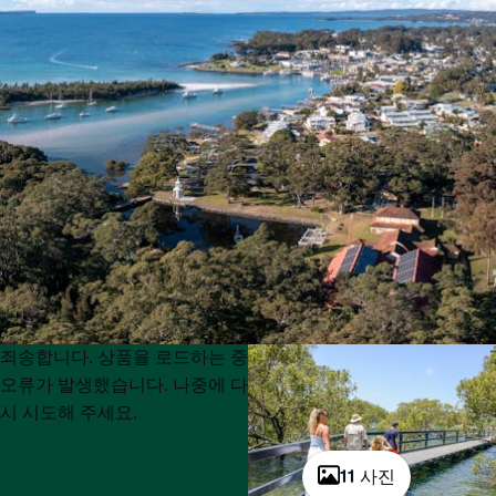
Product
Product
죄송합니다. 상품을 로드하는 중
List
List
오류가 발생했습니다. 나중에 다
시 시도해 주세요.
11 사진