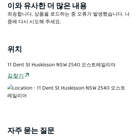
이와 유사한 더 많은 내용
Product
박물관은 커럼베네 크릭(Currambene Creek)의 해안가
List
Product
죄송합니다. 상품을 로드하는 중 오류가 발생했습니다. 나
에 자리 잡고 있습니다. 저비스 베이의 아름다운 숲 속에
List
중에 다시 시도해 주세요.
위치한 이 복합 단지에는 토종 식물 정원 맹그로브 산책로
연못 보트 하우스 그리고 언제든 방문할 수 있는 역사적인
건물들이 있는 넓은 휴식 공간이 조성되어 있습니다.
위치
저비스 베이 지역은 풍부한 원주민 문화 역사를 자랑하며
이 박물관은 전통적으로 다라왈(Dharawal)족과 두르가
11 Dent St Huskisson NSW 2540 오스트레일리아
(Dhurga)어를 사용하는 사람들이 소유했던 땅에 세워졌
습니다. 저비스 베이 역사 전시관에서는 이 지역의 원주민
길찾기
문화에 대해 자세히 알아볼 수 있습니다.
16세 미만 어린이는 성인 동반 시 무료 입장입니다. 무료
보물찾기 행사에 대해서도 문의해 보세요!
자주 묻는 질문