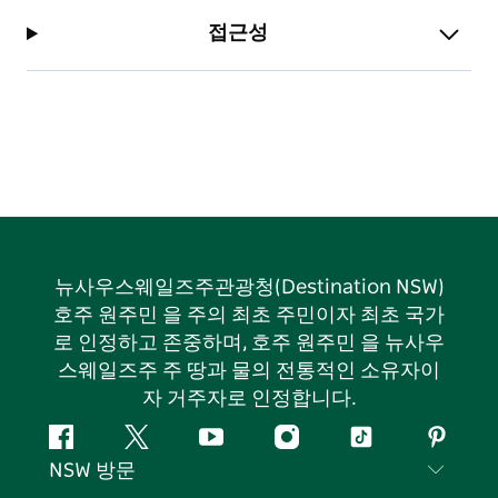
접근성
뉴사우스웨일즈주관광청(Destination NSW)
호주 원주민 을 주의 최초 주민이자 최초 국가
로 인정하고 존중하며, 호주 원주민 을 뉴사우
스웨일즈주 주 땅과 물의 전통적인 소유자이
자 거주자로 인정합니다.
페
지
유
인
틱
핀
NSW 방문
이
저
튜
스
톡
터