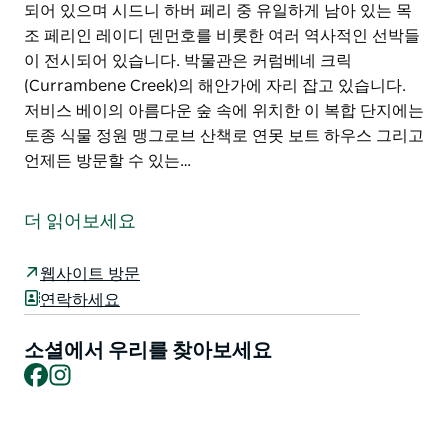
되어 있으며 시드니 하버 페리 중 유일하게 남아 있는 목
조 페리인 레이디 덴먼호를 비롯한 여러 역사적인 선박들
이 전시되어 있습니다. 박물관은 커럼베네 크릭
(Currambene Creek)의 해안가에 자리 잡고 있습니다.
저비스 베이의 아름다운 숲 속에 위치한 이 복합 단지에는
토종 식물 정원 맹그로브 산책로 연못 보트 하우스 그리고
언제든 방문할 수 있는…
저비스 베이 해양 박물관 및 갤러리는 허스키슨에 위치한
관광 명소로 지역 역사 독특한 인물 그리고 흥미진진한 이
더 읽어보세요
야기를 만나볼 수 있는 곳입니다! 세계적으로 유명한 해
양 유물과 항해 및 측량 기구 컬렉션을 소장하고 있을 뿐
웹사이트 방문
만 아니라 저비스 베이 지역의 역사와 유산과 관련된 다양
연락하세요
한 항해 장비 모형 사진 그림 드로잉 그리고 여러 유물들
을 전시하고 있습니다.
소셜에서 우리를 찾아보세요
Facebook
Instagram
박물관에는 예술 공예 그리고 유산 관련 전시회가 주기적
으로 열리는 여러 전시 공간도 마련되어 있으며 시드니 하
버 페리 중 유일하게 남아 있는 목조 페리인 레이디 덴먼
호를 비롯한 여러 역사적인 선박들이 전시되어 있습니다.