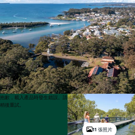
Product
Product
抱歉，載入產品時發生錯誤。請
List
List
稍後重試。
11 張照片