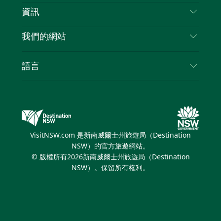
免責聲明
目的地
資訊
隱私
要做的事情
旅行資訊
Cookie 通知
我們的網站
新南威爾斯州公路旅行
列出您的業務
使用條款
Sydney.com
活動
語言
新南威爾斯的商業
新南威爾士州旅遊局（Destination NSW）企業網
住宿
新南威爾斯的教育
站​
優惠訊息
新南威爾斯商務活動
新南威爾士州旅遊局（Destination NSW）媒體中
VisitNSW.com 是新南威爾士州旅遊局（Destination
心
NSW）的官方旅遊網站。
繽紛悉尼燈光音樂節
© 版權所有
2026
新南威爾士州旅遊局（Destination
NSW）。保留所有權利。