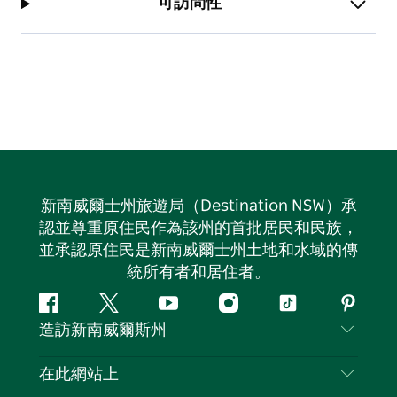
可訪問性
新南威爾士州旅遊局（Destination NSW）承
認並尊重原住民作為該州的首批居民和民族，
並承認原住民是新南威爾士州土地和水域的傳
統所有者和居住者。
Facebook
嘰
Youtube
Instagram
抖
Pintere
造訪新南威爾斯州
嘰
音
喳
聯絡我們
在此網站上
喳