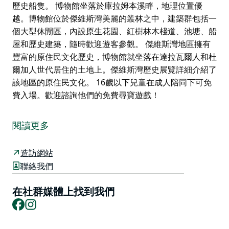
歷史船隻。 博物館坐落於庫拉姆本溪畔，地理位置優
越。博物館位於傑維斯灣美麗的叢林之中，建築群包括一
個大型休閒區，內設原生花園、紅樹林木棧道、池塘、船
屋和歷史建築，隨時歡迎遊客參觀。 傑維斯灣地區擁有
豐富的原住民文化歷史，博物館就坐落在達拉瓦爾人和杜
爾加人世代居住的土地上。傑維斯灣歷史展覽詳細介紹了
該地區的原住民文化。 16歲以下兒童在成人陪同下可免
費入場。歡迎諮詢他們的免費尋寶遊戲！
傑維斯灣海事博物館和美術館是赫斯基森的旅遊景點，您
可以探索當地歷史、了解形形色色的人物，聆聽引人入勝
閱讀更多
的故事！博物館擁有世界聞名的海事文物、航海儀器和測
量儀器收藏，同時也展出各種航海設備、模型、照片、繪
造訪網站
畫、素描以及與傑維斯灣地區歷史和文化遺產相關的物
聯絡我們
品。
博物館還設有多個展廳，定期舉辦藝術、工藝和文化遺產
在社群媒體上找到我們
Facebook
Instagram
主題的展覽。館內還收藏著歷史悠久的「丹曼夫人號」渡
輪——悉尼港唯一倖存的木製渡輪，以及其他一些歷史船
隻。