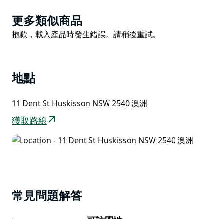
博物館坐落於庫拉姆本溪畔，地理位置優越。博物館位於
Product
更多類似商品
傑維斯灣美麗的叢林之中，建築群包括一個大型休閒區，
List
Product
抱歉，載入產品時發生錯誤。請稍後重試。
內設原生花園、紅樹林木棧道、池塘、船屋和歷史建築，
List
隨時歡迎遊客參觀。
傑維斯灣地區擁有豐富的原住民文化歷史，博物館就坐落
地點
在達拉瓦爾人和杜爾加人世代居住的土地上。傑維斯灣歷
史展覽詳細介紹了該地區的原住民文化。
11 Dent St Huskisson NSW 2540 澳洲
16歲以下兒童在成人陪同下可免費入場。歡迎諮詢他們
獲取路線
的免費尋寶遊戲！
常見問題解答