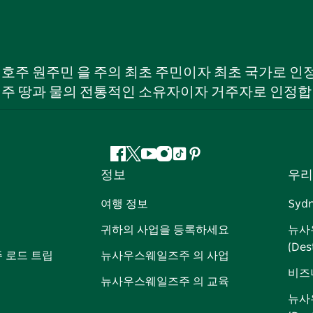
W) 호주 원주민 을 주의 최초 주민이자 최초 국가로
 주 땅과 물의 전통적인 소유자이자 거주자로 인정합
페
지
유
인
틱
핀
정보
우리
이
저
튜
스
톡
터
스
귀
브
타
레
여행 정보
Syd
북
다
그
스
귀하의 사업을 등록하세요
뉴사
램
트
(Des
 로드 트립
뉴사우스웨일즈주 의 사업
비즈
뉴사우스웨일즈주 의 교육
뉴사