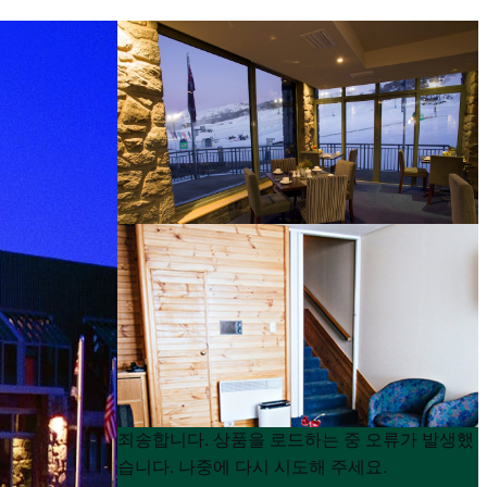
Product
Product
죄송합니다. 상품을 로드하는 중 오류가 발생했
List
List
습니다. 나중에 다시 시도해 주세요.