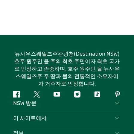
뉴사우스웨일즈주관광청(Destination NSW)
호주 원주민 을 주의 최초 주민이자 최초 국가
로 인정하고 존중하며, 호주 원주민 을 뉴사우
스웨일즈주 주 땅과 물의 전통적인 소유자이
자 거주자로 인정합니다.
페
지
유
인
틱
핀
NSW 방문
이
저
튜
스
톡
터
스
귀
브
타
레
문의하기
이 사이트에서
북
다
그
스
부인 성명
램
트
목적지
정보