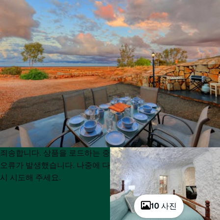
Product
Product
죄송합니다. 상품을 로드하는 중
List
List
오류가 발생했습니다. 나중에 다
시 시도해 주세요.
10 사진