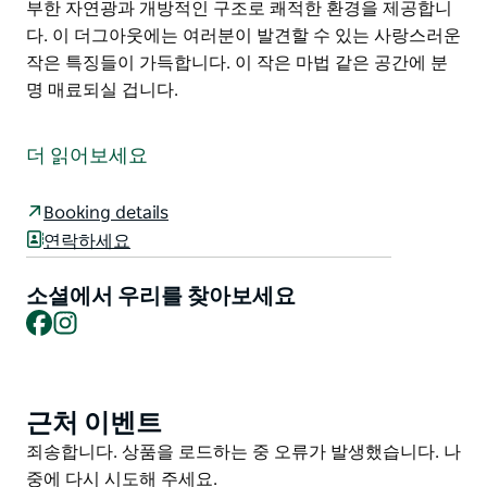
부한 자연광과 개방적인 구조로 쾌적한 환경을 제공합니
다. 이 더그아웃에는 여러분이 발견할 수 있는 사랑스러운
작은 특징들이 가득합니다. 이 작은 마법 같은 공간에 분
명 매료되실 겁니다.
평범함과는 거리가 멉니다. 언덕에 숨겨진 아름다운 더그
아웃 데저트 하이드어웨이에 오신 것을 환영합니다. 지하
더 읽어보세요
에서 그리 멀지 않은 곳에 자리 잡은 데다 풍부한 자연광
까지 최고의 지하 생활을 경험해 보세요. 아웃백 평원의
Booking details
아름다운 전망을 자랑하는 매우 프라이빗한 공간입니다.
연락하세요
더블 침실 두 개 싱글 침대 두 개가 놓인 별도의 공간 그리
고 오픈 플랜 구조로 되어 있습니다. 위층에는 아름다운
소셜에서 우리를 찾아보세요
Facebook
Instagram
전망을 자랑하는 선룸이 있어 모닝 커피나 오후 와인을 즐
기기에 완벽한 장소입니다. 욕실 또한 지상에 있으며 깔끔
하고 간소합니다. 침실 주방 거실은 지하에 위치하지만 풍
부한 자연광과 개방적인 구조로 쾌적한 환경을 제공합니
근처 이벤트
Product
다.
List
Product
죄송합니다. 상품을 로드하는 중 오류가 발생했습니다. 나
이 더그아웃에는 여러분이 발견할 수 있는 사랑스러운 작
List
중에 다시 시도해 주세요.