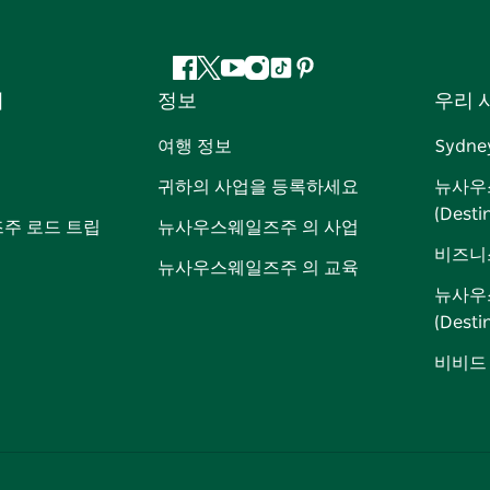
페
지
유
인
틱
핀
서
정보
우리 
이
저
튜
스
톡
터
스
귀
브
타
레
여행 정보
Sydne
북
다
그
스
귀하의 사업을 등록하세요
뉴사우
램
트
(Dest
주 로드 트립
뉴사우스웨일즈주 의 사업
비즈니
뉴사우스웨일즈주 의 교육
뉴사우
(Dest
비비드 시