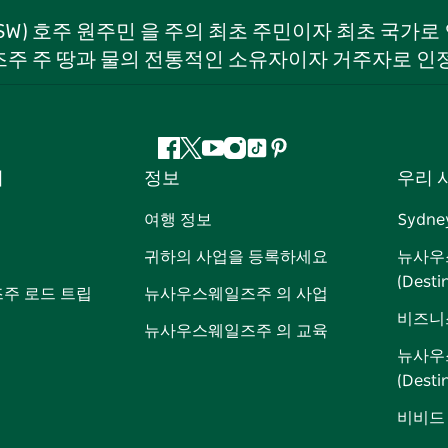
NSW) 호주 원주민 을 주의 최초 주민이자 최초 국가
주 주 땅과 물의 전통적인 소유자이자 거주자로 인
페
지
유
인
틱
핀
서
정보
우리 
이
저
튜
스
톡
터
스
귀
브
타
레
여행 정보
Sydne
북
다
그
스
귀하의 사업을 등록하세요
뉴사우
램
트
(Dest
주 로드 트립
뉴사우스웨일즈주 의 사업
비즈니
뉴사우스웨일즈주 의 교육
뉴사우
(Dest
비비드 시