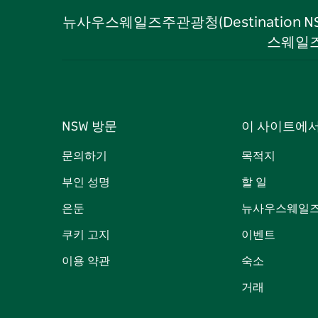
뉴사우스웨일즈주관광청(Destination 
스웨일즈
NSW 방문
이 사이트에
문의하기
목적지
부인 성명
할 일
은둔
뉴사우스웨일즈
쿠키 고지
이벤트
이용 약관
숙소
거래