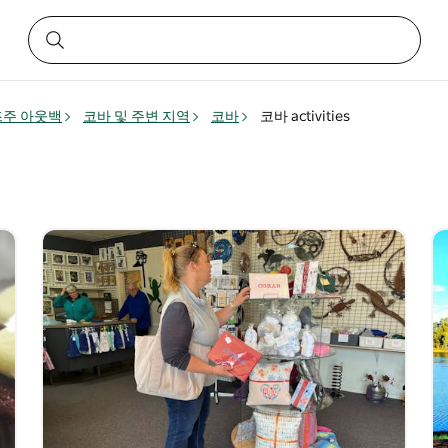
주 아웃백
코바 및 주변 지역
코바
코바 activities