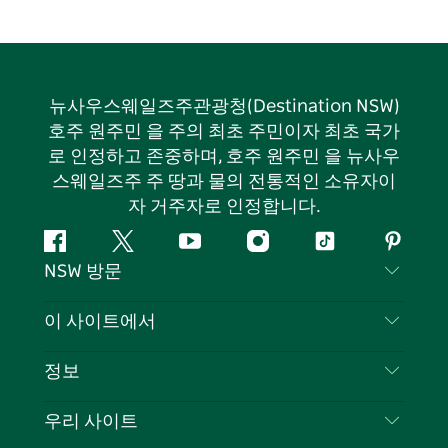
뉴사우스웨일즈주관광청(Destination NSW)
호주 원주민 을 주의 최초 주민이자 최초 국가
로 인정하고 존중하며, 호주 원주민 을 뉴사우
스웨일즈주 주 땅과 물의 전통적인 소유자이
자 거주자로 인정합니다.
페
지
유
인
틱
핀
NSW 방문
이
저
튜
스
톡
터
스
귀
브
타
레
문의하기
이 사이트에서
북
다
그
스
부인 성명
램
트
목적지
정보
은둔
할 일
여행 정보
우리 사이트
쿠키 고지
뉴사우스웨일즈주 로드 트립