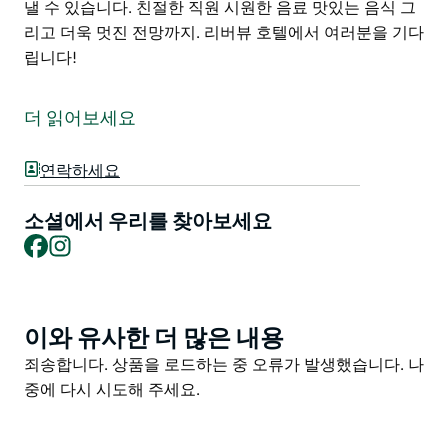
낼 수 있습니다. 친절한 직원 시원한 음료 맛있는 음식 그
리고 더욱 멋진 전망까지. 리버뷰 호텔에서 여러분을 기다
립니다!
스미스타운에 위치한 리버뷰 호텔은 맥레이 강변에 자리
잡은 현지인이 소유하고 운영하는 펍으로 코프스 하버와
더 읽어보세요
포트 맥쿼리 중간 지점에 있습니다. 다양한 주류와 게임
공간을 갖춘 것은 물론 보트하우스 레스토랑에서는 특별
연락하세요
메뉴로 색다른 요리를 즐기거나 푸짐한 슈니첼이나 군침
도는 럼프 스테이크 같은 호주 전통 음식을 맛볼 수 있습
소셜에서 우리를 찾아보세요
니다. 실내에서 식사를 즐기거나 날씨 좋은 날에는 정원에
Facebook
Instagram
앉아 강물이 흐르는 모습을 감상하며 여유로운 시간을 보
낼 수 있습니다. 친절한 직원 시원한 음료 맛있는 음식 그
리고 더욱 멋진 전망까지. 리버뷰 호텔에서 여러분을 기다
립니다!
이와 유사한 더 많은 내용
Product
List
Product
죄송합니다. 상품을 로드하는 중 오류가 발생했습니다. 나
List
중에 다시 시도해 주세요.