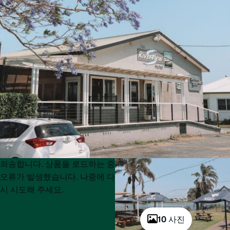
Product
Product
죄송합니다. 상품을 로드하는 중
List
List
오류가 발생했습니다. 나중에 다
시 시도해 주세요.
10 사진