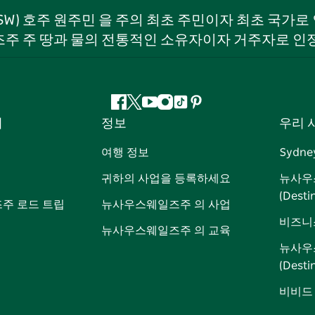
NSW) 호주 원주민 을 주의 최초 주민이자 최초 국가
주 주 땅과 물의 전통적인 소유자이자 거주자로 인
페
지
유
인
틱
핀
서
정보
우리 
이
저
튜
스
톡
터
스
귀
브
타
레
여행 정보
Sydne
북
다
그
스
귀하의 사업을 등록하세요
뉴사우
램
트
(Dest
주 로드 트립
뉴사우스웨일즈주 의 사업
비즈니
뉴사우스웨일즈주 의 교육
뉴사우
(Dest
비비드 시