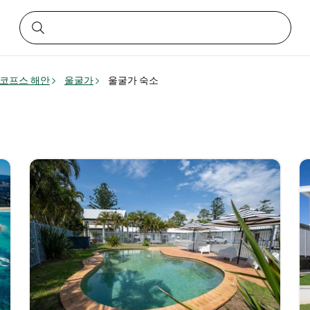
코프스 해안
울굴가
울굴가 숙소