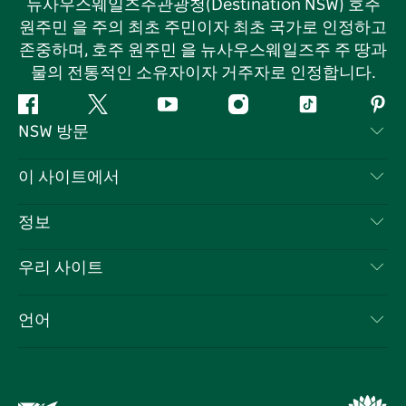
뉴사우스웨일즈주관광청(Destination NSW) 호주
원주민 을 주의 최초 주민이자 최초 국가로 인정하고
존중하며, 호주 원주민 을 뉴사우스웨일즈주 주 땅과
물의 전통적인 소유자이자 거주자로 인정합니다.
페
지
유
인
틱
핀
NSW 방문
이
저
튜
스
톡
터
스
귀
브
타
레
문의하기
이 사이트에서
북
다
그
스
부인 성명
램
트
목적지
정보
은둔
할 일
여행 정보
우리 사이트
쿠키 고지
뉴사우스웨일즈주 로드 트립
귀하의 사업을 등록하세요
이용 약관
Sydney.com
이벤트
언어
뉴사우스웨일즈주 의 사업
뉴사우스웨일즈주관광청(Destination NSW) 기업
숙소
뉴사우스웨일즈주 의 교육
비즈니스 이벤트 뉴사우스웨일즈주
거래
뉴사우스웨일즈주관광청(Destination NSW) 미디어 센터