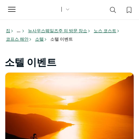
Toggle
navigation
집
...
뉴사우스웨일즈주 의 방문 장소
노스 코스트
코프스 해안
소텔
소텔 이벤트
소텔 이벤트