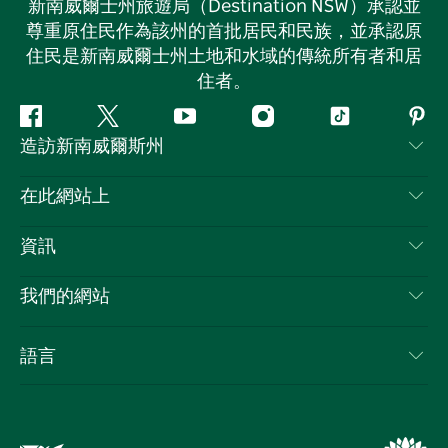
新南威爾士州旅遊局（Destination NSW）承認並
尊重原住民作為該州的首批居民和民族，並承認原
住民是新南威爾士州土地和水域的傳統所有者和居
住者。
Facebook
嘰
Youtube
Instagram
抖
Pint
造訪新南威爾斯州
嘰
音
喳
聯絡我們
在此網站上
喳
免責聲明
目的地
資訊
隱私
要做的事情
旅行資訊
Cookie 通知
我們的網站
新南威爾斯州公路旅行
列出您的業務
使用條款
Sydney.com
活動
語言
新南威爾斯的商業
新南威爾士州旅遊局（Destination NSW）企業網站​
住宿
新南威爾斯的教育
新南威爾斯商務活動
優惠訊息