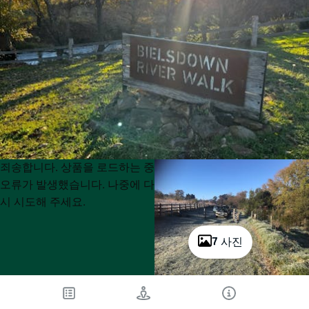
Product
Product
죄송합니다. 상품을 로드하는 중
List
List
오류가 발생했습니다. 나중에 다
시 시도해 주세요.
7 사진