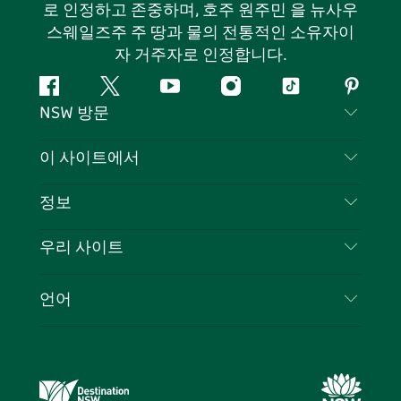
로 인정하고 존중하며, 호주 원주민 을 뉴사우
스웨일즈주 주 땅과 물의 전통적인 소유자이
자 거주자로 인정합니다.
페
지
유
인
틱
핀
NSW 방문
이
저
튜
스
톡
터
스
귀
브
타
레
문의하기
이 사이트에서
북
다
그
스
부인 성명
램
트
목적지
정보
은둔
할 일
여행 정보
우리 사이트
쿠키 고지
뉴사우스웨일즈주 로드 트립
귀하의 사업을 등록하세요
이용 약관
Sydney.com
이벤트
언어
뉴사우스웨일즈주 의 사업
뉴사우스웨일즈주관광청(Destination NSW) 기업
숙소
뉴사우스웨일즈주 의 교육
비즈니스 이벤트 뉴사우스웨일즈주
거래
뉴사우스웨일즈주관광청(Destination NSW) 미디