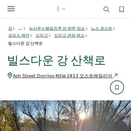
Toggle
navigation
집
...
뉴사우스웨일즈주 의 방문 장소
노스 코스트
코프스 해안
도리고
도리고 관광 명소
빌스다운 강 산책로
빌스다운 강 산책로
Ash Street Dorrigo NSW 2453 오스트레일리아