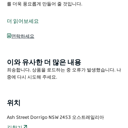
를 더욱 풍요롭게 만들어 줄 것입니다.
매력적인 도리고 마을 옆에 자리 잡은 빌스다운 강변 산책
로는 방문객들에게 아름답게 복원된 강변의 안식처를 제
더 읽어보세요
공합니다. 단다르가 랜드케어(Dandarrga Landcare)가
주도하는 보조금 지원 덕분에 와틀 하케아 유칼립투스 카
연락하세요
수아리나 등 200종이 넘는 토종 식물이 강둑을 따라 번성
했습니다. 세심한 잡초 제거와 자원봉사자 관리(목요일
자원봉사자 환영!) 덕분에 더욱 풍성한 경관을 자랑합니
다.
이와 유사한 더 많은 내용
Product
List
Product
죄송합니다. 상품을 로드하는 중 오류가 발생했습니다. 나
이 고요한 강변 산책로는 평화로운 휴식처가 되어 주며 오
List
중에 다시 시도해 주세요.
리너구리 굴을 발견할 수도 있습니다. 이는 이곳에 조성된
건강하고 따뜻한 서식지의 증거입니다. 잠시 앉아 새를 관
찰하거나 그늘진 길을 거닐며 조용한 시간을 만끽해 보세
요.
위치
도리고 시내 중심가에서 불과 몇 분 거리에 위치한 이 산
책로는 약 300미터로 이 지역을 탐험하는 하루를 더욱 풍
Ash Street Dorrigo NSW 2453 오스트레일리아
요롭게 만들어 줄 것입니다.