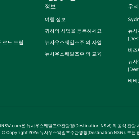
페
지
유
인
틱
핀
정보
우리
이
저
튜
스
톡
터
스
귀
브
타
레
여행 정보
Syd
북
다
그
스
귀하의 사업을 등록하세요
뉴사
램
트
(Des
 로드 트립
뉴사우스웨일즈주 의 사업
비즈
뉴사우스웨일즈주 의 교육
뉴사
(De
비비드
sitNSW.com은 뉴사우스웨일즈주관광청(Destination NSW) 의 공식 관
© Copyright
2026
뉴사우스웨일즈주관광청(Destination NSW). 모든