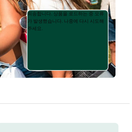
Product
Product
죄송합니다. 상품을 로드하는 중 오류
List
List
가 발생했습니다. 나중에 다시 시도해
주세요.