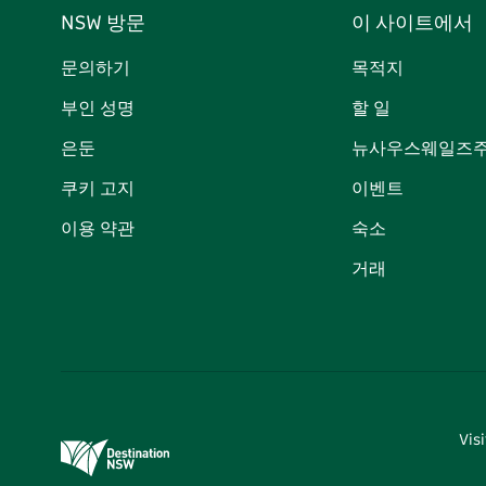
NSW 방문
이 사이트에서
문의하기
목적지
부인 성명
할 일
은둔
뉴사우스웨일즈주
쿠키 고지
이벤트
이용 약관
숙소
거래
Vi