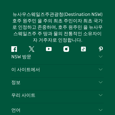
뉴사우스웨일즈주관광청(Destination NSW)
호주 원주민 을 주의 최초 주민이자 최초 국가
로 인정하고 존중하며, 호주 원주민 을 뉴사우
스웨일즈주 주 땅과 물의 전통적인 소유자이
자 거주자로 인정합니다.
페
지
유
인
틱
핀
NSW 방문
이
저
튜
스
톡
터
스
귀
브
타
레
문의하기
이 사이트에서
북
다
그
스
부인 성명
램
트
목적지
정보
은둔
할 일
여행 정보
우리 사이트
쿠키 고지
뉴사우스웨일즈주 로드 트립
귀하의 사업을 등록하세요
이용 약관
Sydney.com
이벤트
언어
뉴사우스웨일즈주 의 사업