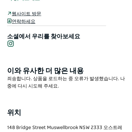
산을 기리는 상징입니다. 높이 2미터 무게 0.5톤에 달하
는 이 장엄한 청동 조각상은 유명 예술가 브렛 갈링의 작
웹사이트 방문
품으로 전설적인 오스트레일리안 캐틀 독과 이 지역에 깊
연락하세요
이 뿌리내린 그들의 뿌리를 기립니다.
'블루이' 또는 '헌터'라는 애칭으로 불리는 이 상징적인 조
소셜에서 우리를 찾아보세요
Instagram
각상은 헌터 밸리를 비롯한 지역의 목가적인 삶을 형성하
는 데 기여한 블루 힐러의 근면 성실함을 기립니다. 2001
년에 처음 기념되었던 현재의 조각상은 진정한 호주의 노
동 영웅에게 바치는 오래도록 기억될 만한 생생하고 생생
이와 유사한 더 많은 내용
Product
한 헌사를 담아 2016년에 공개되었습니다.
List
Product
죄송합니다. 상품을 로드하는 중 오류가 발생했습니다. 나
당신이 반려견 애호가이든 예술 애호가이든 아니면 단순
List
중에 다시 시도해 주세요.
히 시골을 탐험하는 사람이든 빅 블루는 꼭 방문해야 할
곳입니다. 이곳은 충성심 끈기 그리고 인간과 네 발 달린
반려견 사이의 영원한 유대감을 상징합니다.
위치
148 Bridge Street Muswellbrook NSW 2333 오스트레