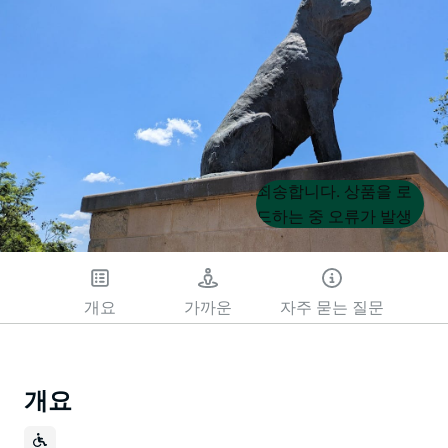
Product
Product
죄송합니다. 상품을 로
List
List
드하는 중 오류가 발생
했습니다. 나중에 다시
시도해 주세요.
개요
가까운
자주 묻는 질문
개요