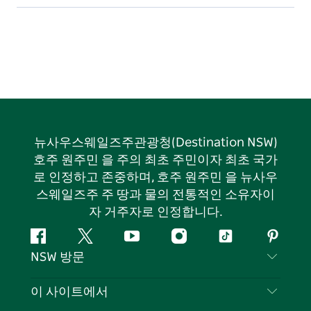
뉴사우스웨일즈주관광청(Destination NSW)
호주 원주민 을 주의 최초 주민이자 최초 국가
로 인정하고 존중하며, 호주 원주민 을 뉴사우
스웨일즈주 주 땅과 물의 전통적인 소유자이
자 거주자로 인정합니다.
페
지
유
인
틱
핀
NSW 방문
이
저
튜
스
톡
터
스
귀
브
타
레
문의하기
이 사이트에서
북
다
그
스