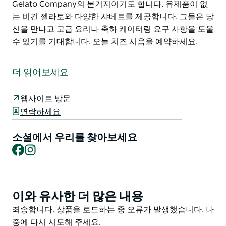
Gelato Company의 본거지이기도 합니다. 유제품이 없
는 비건 젤라토와 다양한 샤베트를 제공합니다. 그들은 당
신을 만나고 고급 요리나 축하 케이터링 요구 사항을 도울
수 있기를 기대합니다. 오늘 치즈 시음을 예약하세요.
2002년에 설립된 Hunter Valley Smelly Cheese는 자체
'냄새 나는' 제품군을 포함하여 최고의 현지 호주 및 수입
더 읽어보세요
Artisan 치즈 고급 요리 훈제 육류 및 반찬을 제공합니다.
커피 한 잔과 집에서 만든 구운 치즈 케이크 한 조각을 들
웹사이트 방문
고 밖에 앉아 전망을 즐기세요.
연락하세요
Hunter Valley Cheese Shop은 또한 Rutherford에 있는
소셜에서 우리를 찾아보세요
제조 시설에서 수입 이탈리아 재료와 전통 이탈리아 레시
Facebook
Instagram
피를 사용하여 만든 전통 이탈리아 젤라토를 특징으로 하
는 Hunter Valley Gelato Company의 본거지이기도 합
니다. 유제품이 없는 비건 젤라토와 다양한 샤베트를 제공
합니다.
이와 유사한 더 많은 내용
Product
List
그들은 당신을 만나고 고급 요리나 축하 케이터링 요구 사
Product
죄송합니다. 상품을 로드하는 중 오류가 발생했습니다. 나
항을 도울 수 있기를 기대합니다.
List
중에 다시 시도해 주세요.