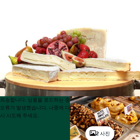
Product
Product
죄송합니다. 상품을 로드하는 중
List
List
오류가 발생했습니다. 나중에 다
시 시도해 주세요.
2 사진