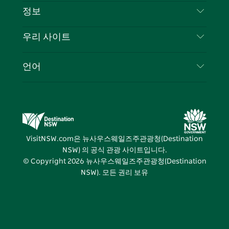
부인 성명
램
트
목적지
정보
은둔
할 일
여행 정보
우리 사이트
쿠키 고지
뉴사우스웨일즈주 로드 트립
귀하의 사업을 등록하세요
이용 약관
Sydney.com
이벤트
언어
뉴사우스웨일즈주 의 사업
뉴사우스웨일즈주관광청(Destination NSW) 기업
숙소
뉴사우스웨일즈주 의 교육
비즈니스 이벤트 뉴사우스웨일즈주
거래
뉴사우스웨일즈주관광청(Destination NSW) 미디
어 센터
VisitNSW.com은 뉴사우스웨일즈주관광청(Destination
비비드 시드니(Vivid Sydney)
NSW) 의 공식 관광 사이트입니다.
© Copyright
2026
뉴사우스웨일즈주관광청(Destination
NSW). 모든 권리 보유