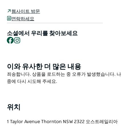
었습니다.
이 시설에는 스파인 점프와 박스 점프가 있는 하프파이프
웹사이트 방문
킨크드 플로팅 레지 버트 월 플랫 뱅크 레일 지붕이 있는
연락하세요
야외 좌석 버블러 등 다양한 시설이 마련되어 있습니다.
소셜에서 우리를 찾아보세요
인접한 놀이터와 농구 코트는 이미 다재다능한 레크리에
Facebook
Instagram
이션 공간으로서 모든 사람이 즐길 수 있도록 더욱 풍성한
환경을 제공합니다.
이와 유사한 더 많은 내용
Product
List
Product
죄송합니다. 상품을 로드하는 중 오류가 발생했습니다. 나
List
중에 다시 시도해 주세요.
위치
1 Taylor Avenue Thornton NSW 2322 오스트레일리아