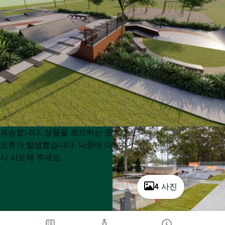
Product
Product
죄송합니다. 상품을 로드하는 중
List
List
오류가 발생했습니다. 나중에 다
시 시도해 주세요.
4 사진