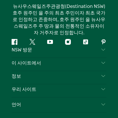
뉴사우스웨일즈주관광청(Destination NSW)
호주 원주민 을 주의 최초 주민이자 최초 국가
로 인정하고 존중하며, 호주 원주민 을 뉴사우
스웨일즈주 주 땅과 물의 전통적인 소유자이
자 거주자로 인정합니다.
페
지
유
인
틱
핀
NSW 방문
이
저
튜
스
톡
터
스
귀
브
타
레
문의하기
이 사이트에서
북
다
그
스
부인 성명
램
트
목적지
정보
은둔
할 일
여행 정보
우리 사이트
쿠키 고지
뉴사우스웨일즈주 로드 트립
귀하의 사업을 등록하세요
이용 약관
Sydney.com
이벤트
언어
뉴사우스웨일즈주 의 사업
뉴사우스웨일즈주관광청(Destination NSW) 기업
숙소
뉴사우스웨일즈주 의 교육