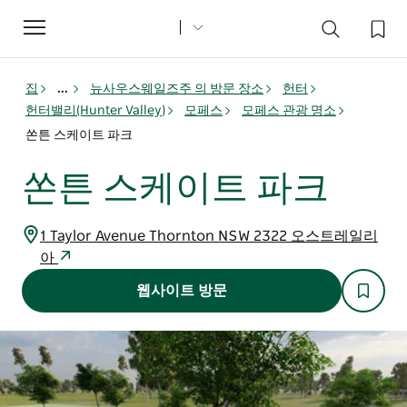
Toggle
navigation
집
...
뉴사우스웨일즈주 의 방문 장소
헌터
헌터밸리(Hunter Valley)
모페스
모페스 관광 명소
쏜튼 스케이트 파크
쏜튼 스케이트 파크
1 Taylor Avenue Thornton NSW 2322 오스트레일리
아
웹사이트 방문