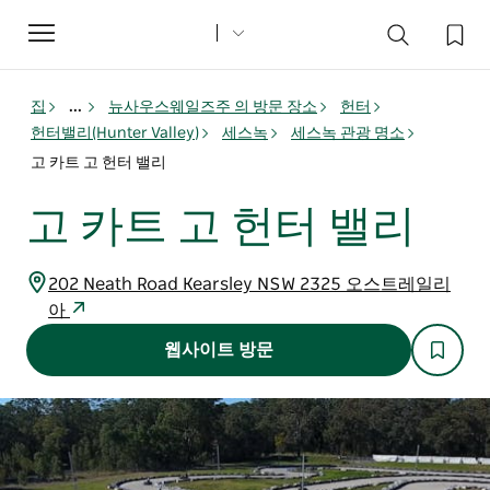
Toggle
navigation
집
...
뉴사우스웨일즈주 의 방문 장소
헌터
헌터밸리(Hunter Valley)
세스녹
세스녹 관광 명소
고 카트 고 헌터 밸리
고 카트 고 헌터 밸리
202 Neath Road Kearsley NSW 2325 오스트레일리
아
웹사이트 방문