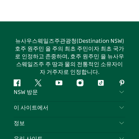
뉴사우스웨일즈주관광청(Destination NSW)
호주 원주민 을 주의 최초 주민이자 최초 국가
로 인정하고 존중하며, 호주 원주민 을 뉴사우
스웨일즈주 주 땅과 물의 전통적인 소유자이
자 거주자로 인정합니다.
페
지
유
인
틱
핀
NSW 방문
이
저
튜
스
톡
터
스
귀
브
타
레
문의하기
이 사이트에서
북
다
그
스
부인 성명
램
트
목적지
정보
은둔
할 일
여행 정보