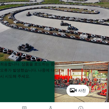
Product
Product
죄송합니다. 상품을 로드하는 중
List
List
오류가 발생했습니다. 나중에 다
시 시도해 주세요.
4 사진