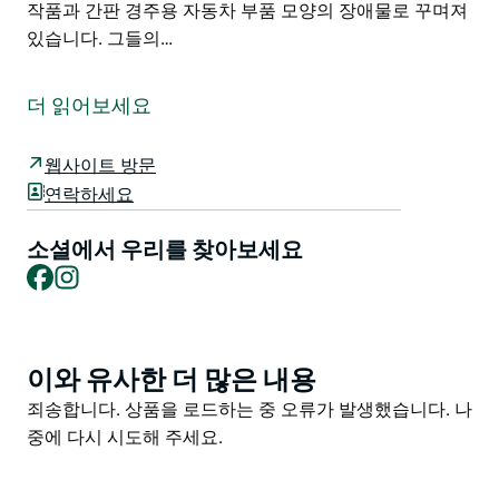
작품과 간판 경주용 자동차 부품 모양의 장애물로 꾸며져
있습니다. 그들의…
Go Karts Go Hunter Valley에 오신 것을 환영합니다.
Hunter 지역에서 가장 크고 빠르며 흥미진진한 4행정 고
더 읽어보세요
카트 대여 트랙으로 850미터 길이의 거대한 트랙이 있습
니다.
웹사이트 방문
고 카트 고 헌터 밸리에는 헌터 밸리 전체 지역에서 가장
연락하세요
큰 4행정 야외 고카트 트랙과 가장 빠른 4행정 카트가 있
습니다.
소셜에서 우리를 찾아보세요
Facebook
Instagram
그들의 고 카트는 유럽의 최신 사양 RIMO 고 카트이며 특
별히 설계된 주니어 고 카트와 2인승도 있습니다. 이를 통
해 5세부터 99세까지의 사람들을 수용할 수 있습니다.
이와 유사한 더 많은 내용
Product
그들의 새로운 18홀 퍼트 퍼트 골프 코스가 이제 오픈되
List
었습니다.
Product
죄송합니다. 상품을 로드하는 중 오류가 발생했습니다. 나
List
중에 다시 시도해 주세요.
이 코스는 배서스트의 유명한 마운트 파노라마 레이싱 카
트랙의 축소 모델입니다. 폭 40m 깊이 80m의 골프 코스